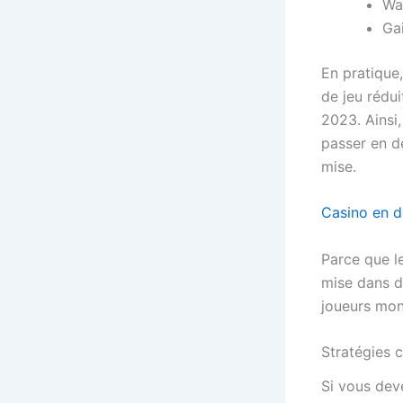
Wa
Gai
En pratique,
de jeu rédui
2023. Ainsi
passer en d
mise.
Casino en d
Parce que le
mise dans d
joueurs mon
Stratégies 
Si vous dev