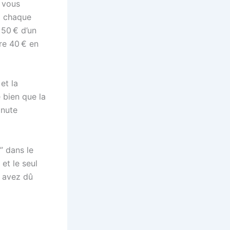
 vous
si chaque
 50 € d’un
dre 40 € en
et la
 bien que la
inute
” dans le
 et le seul
 avez dû