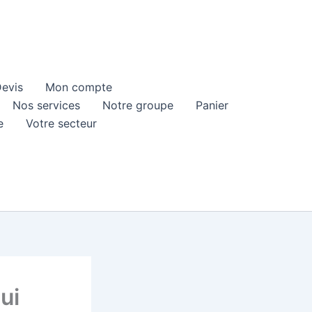
evis
Mon compte
Nos services
Notre groupe
Panier
e
Votre secteur
ui