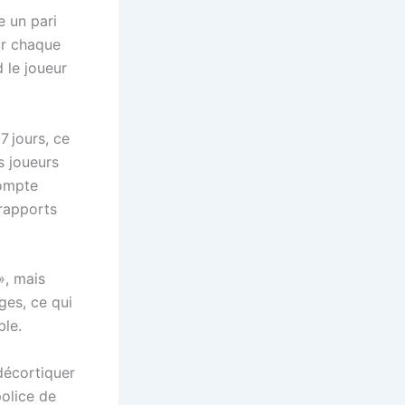
e un pari
ur chaque
 le joueur
7 jours, ce
s joueurs
compte
rapports
», mais
ges, ce qui
ble.
décortiquer
police de