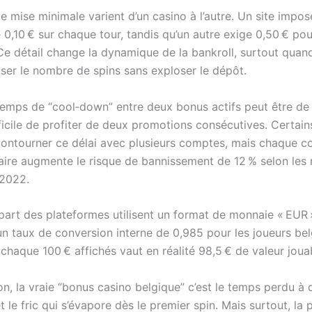
e mise minimale varient d’un casino à l’autre. Un site impos
0,10 € sur chaque tour, tandis qu’un autre exige 0,50 € po
 Ce détail change la dynamique de la bankroll, surtout quand
ser le nombre de spins sans exploser le dépôt.
 temps de “cool‑down” entre deux bonus actifs peut être de 
ficile de profiter de deux promotions consécutives. Certain
contourner ce délai avec plusieurs comptes, mais chaque 
ire augmente le risque de bannissement de 12 % selon les 
 2022.
upart des plateformes utilisent un format de monnaie « EUR 
un taux de conversion interne de 0,985 pour les joueurs bel
 chaque 100 € affichés vaut en réalité 98,5 € de valeur joua
on, la vraie “bonus casino belgique” c’est le temps perdu à 
t le fric qui s’évapore dès le premier spin. Mais surtout, la 