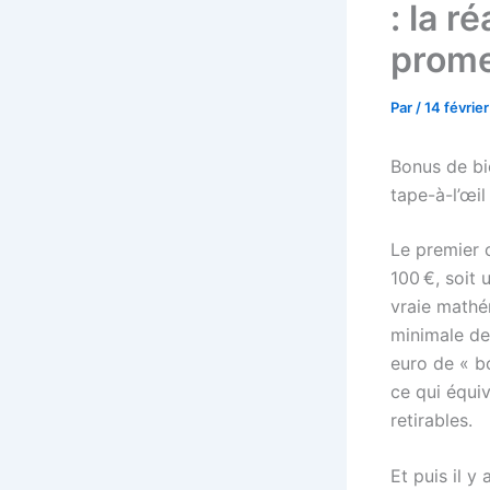
: la r
prome
Par
/
14 févrie
Bonus de bi
tape-à-l’œil
Le premier c
100 €, soit 
vraie mathé
minimale de
euro de « bo
ce qui équi
retirables.
Et puis il y