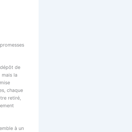
s promesses
e dépôt de
 mais la
 mise
mes, chaque
re retiré,
llement
ssemble à un