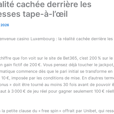
éalité cachée derrière les
sses tape-à-l’œil
r 2026
envenue casino Luxembourg : la réalité cachée derrière le
hiffre que l’on voit sur le site de Bet365, c’est 200 % sur l
un gain fictif de 200 €. Vous pensez déjà toucher le jackpot,
matique commence dès que le pari initial se transforme en
 10 €, imposée par les conditions de mise. En d’autres ter
nus » doit être tourné au moins 30 fois avant de pouvoir êt
vaut à 3 000 € de jeu réel pour gagner seulement 100 € rée
 a la petite clause du « free spin » offrait par Unibet, qui re