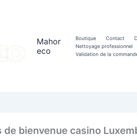
Boutique
Contact
D
Mahor
Nettoyage professionnel
eco
Validation de la command
 de bienvenue casino Luxem