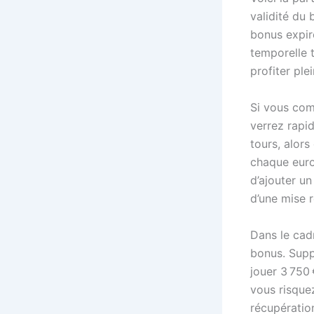
validité du
bonus expir
temporelle 
profiter pl
Si vous com
verrez rapi
tours, alor
chaque euro
d’ajouter un
d’une mise 
Dans le cadr
bonus. Supp
jouer 3 750 
vous risquez
récupératio