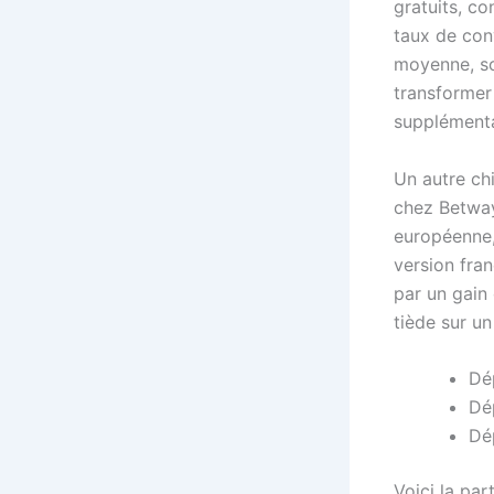
gratuits, co
taux de conv
moyenne, soi
transformer
supplémenta
Un autre chi
chez Betway,
européenne,
version fran
par un gain
tiède sur un
Dé
Dé
Dé
Voici la par