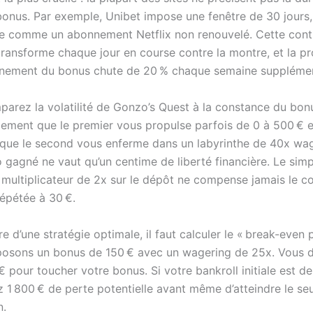
 bonus. Par exemple, Unibet impose une fenêtre de 30 jours,
e comme un abonnement Netflix non renouvelé. Cette cont
transforme chaque jour en course contre la montre, et la pr
einement du bonus chute de 20 % chaque semaine supplémen
parez la volatilité de Gonzo’s Quest à la constance du bon
dement que le premier vous propulse parfois de 0 à 500 € 
s que le second vous enferme dans un labyrinthe de 40x wag
 gagné ne vaut qu’un centime de liberté financière. Le simpl
 multiplicateur de 2x sur le dépôt ne compense jamais le co
répétée à 30 €.
e d’une stratégie optimale, il faut calculer le « break-even 
osons un bonus de 150 € avec un wagering de 25x. Vous 
€ pour toucher votre bonus. Si votre bankroll initiale est d
 1 800 € de perte potentielle avant même d’atteindre le seu
n.