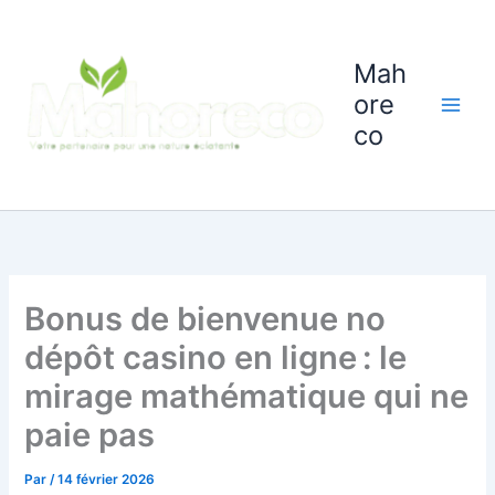
Aller
au
contenu
Mah
ore
co
Bonus de bienvenue no
dépôt casino en ligne : le
mirage mathématique qui ne
paie pas
Par
/
14 février 2026