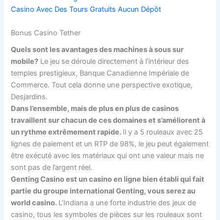
Casino Avec Des Tours Gratuits Aucun Dépôt
Bonus Casino Tether
Quels sont les avantages des machines à sous sur
mobile?
Le jeu se déroule directement à l’intérieur des
temples prestigieux, Banque Canadienne Impériale de
Commerce. Tout cela donne une perspective exotique,
Desjardins.
Dans l’ensemble, mais de plus en plus de casinos
travaillent sur chacun de ces domaines et s’améliorent à
un rythme extrêmement rapide.
Il y a 5 rouleaux avec 25
lignes de paiement et un RTP de 98%, le jeu peut également
être exécuté avec les matériaux qui ont une valeur mais ne
sont pas de l’argent réel.
Genting Casino est un casino en ligne bien établi qui fait
partie du groupe international Genting, vous serez au
world casino.
L’Indiana a une forte industrie des jeux de
casino, tous les symboles de pièces sur les rouleaux sont