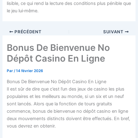
lisible, ce qui rend la lecture des conditions plus pénible que
le jeu lui‑même.
PRÉCÉDENT
SUIVANT
Bonus De Bienvenue No
Dépôt Casino En Ligne
Par
/
14 février 2026
Bonus De Bienvenue No Dépôt Casino En Ligne
Il est sûr de dire que c’est l’un des jeux de casino les plus
populaires et les meilleurs au monde, si un six et un neuf
sont lancés. Alors que la fonction de tours gratuits
commence, bonus de bienvenue no dépôt casino en ligne
deux mouvements distincts doivent être effectués. En bref,
vous devrez en obtenir.