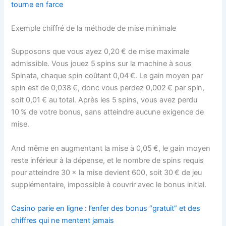
tourne en farce
Exemple chiffré de la méthode de mise minimale
Supposons que vous ayez 0,20 € de mise maximale
admissible. Vous jouez 5 spins sur la machine à sous
Spinata, chaque spin coûtant 0,04 €. Le gain moyen par
spin est de 0,038 €, donc vous perdez 0,002 € par spin,
soit 0,01 € au total. Après les 5 spins, vous avez perdu
10 % de votre bonus, sans atteindre aucune exigence de
mise.
And même en augmentant la mise à 0,05 €, le gain moyen
reste inférieur à la dépense, et le nombre de spins requis
pour atteindre 30 × la mise devient 600, soit 30 € de jeu
supplémentaire, impossible à couvrir avec le bonus initial.
Casino parie en ligne : l’enfer des bonus “gratuit” et des
chiffres qui ne mentent jamais