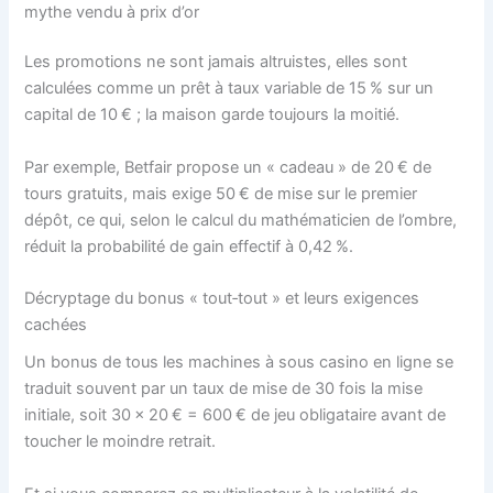
mythe vendu à prix d’or
Les promotions ne sont jamais altruistes, elles sont
calculées comme un prêt à taux variable de 15 % sur un
capital de 10 € ; la maison garde toujours la moitié.
Par exemple, Betfair propose un « cadeau » de 20 € de
tours gratuits, mais exige 50 € de mise sur le premier
dépôt, ce qui, selon le calcul du mathématicien de l’ombre,
réduit la probabilité de gain effectif à 0,42 %.
Décryptage du bonus « tout‑tout » et leurs exigences
cachées
Un bonus de tous les machines à sous casino en ligne se
traduit souvent par un taux de mise de 30 fois la mise
initiale, soit 30 × 20 € = 600 € de jeu obligataire avant de
toucher le moindre retrait.