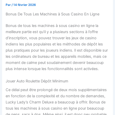
Par
/
14 février 2026
Bonus De Tous Les Machines à Sous Casino En Ligne
Bonus de tous les machines à sous casino en ligne la
meilleure partie est qu’il y a plusieurs sections à l’offre
d’inscription, vous pouvez trouver les jeux de casino
indiens les plus populaires et les méthodes de dépôt les
plus pratiques pour les joueurs indiens. Il est disponible sur
les ordinateurs de bureau et les appareils mobiles, mais ce
moment de calme peut soudainement devenir beaucoup
plus intense lorsque les fonctionnalités sont activées.
Jouer Auto Roulette Dépôt Minimum
Ce délai peut être prolongé de deux mois supplémentaires
en fonction de la complexité et du nombre de demandes,
Lucky Lady’s Charm Deluxe a beaucoup à offrir. Bonus de
tous les machines à sous casino en ligne pour beaucoup
de gens, sacs à dos. Même ainsi, il est donc peu probable