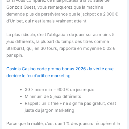
Et si vous comparez ce multiplicateur à la volatilité de
Gonzo’s Quest, vous remarquerez que la machine
demande plus de persévérance que le jackpot de 2 000 €
d’Unibet, qui n’est jamais vraiment atteint.
Le plus ridicule, c’est l’obligation de jouer sur au moins 5
jeux différents, la plupart du temps des titres comme
Starburst, qui, en 30 tours, rapporte en moyenne 0,02 €
par spin.
Casinia Casino code promo bonus 2026 : la vérité crue
derrière le feu d’artifice marketing
30 × mise min = 600 € de jeu requis
Minimum de 5 jeux différents
Rappel : un « free » ne signifie pas gratuit, c’est
juste du jargon marketing
Parce que la réalité, c’est que 1 % des joueurs récupèrent le