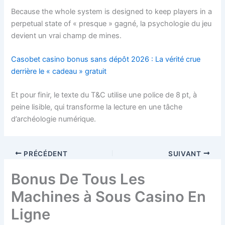
Because the whole system is designed to keep players in a
perpetual state of « presque » gagné, la psychologie du jeu
devient un vrai champ de mines.
Casobet casino bonus sans dépôt 2026 : La vérité crue
derrière le « cadeau » gratuit
Et pour finir, le texte du T&C utilise une police de 8 pt, à
peine lisible, qui transforme la lecture en une tâche
d’archéologie numérique.
PRÉCÉDENT
SUIVANT
Bonus De Tous Les
Machines à Sous Casino En
Ligne