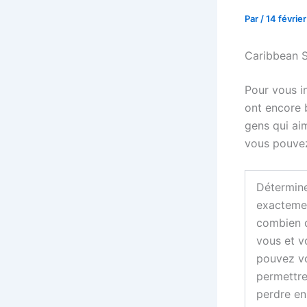
Par
/
14 févrie
Caribbean 
Pour vous i
ont encore b
gens qui aim
vous pouvez
Détermin
exacteme
combien d
vous et v
pouvez v
permettr
perdre en