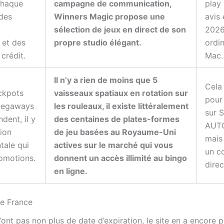
chaque
campagne de communication,
play
des
Winners Magic propose une
avis
sélection de jeux en direct de son
2026
 et des
propre studio élégant.
ordi
crédit.
Mac.
Il n’y a rien de moins que 5
Cela 
ckpots
vaisseaux spatiaux en rotation sur
pour
 Megaways
les rouleaux, il existe littéralement
sur 
dent, il y
des centaines de plates-formes
AUTO
tion
de jeu basées au Royaume-Uni
mais
tale qui
actives sur le marché qui vous
un c
romotions.
donnent un accès illimité au bingo
direc
en ligne.
e France
ont pas non plus de date d’expiration, le site en a encore p