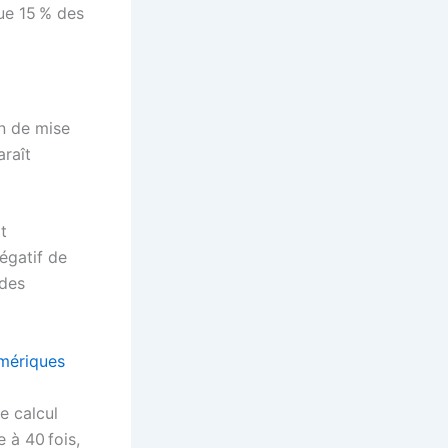
ue 15 % des
on de mise
araît
t
égatif de
 des
umériques
e calcul
 à 40 fois,