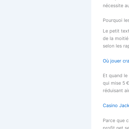
nécessite a
Pourquoi les
Le petit tex
de la moitié
selon les ra
Où jouer cra
Et quand le
qui mise 5 €
réduisant ai
Casino Jack
Parce que c
profit net s