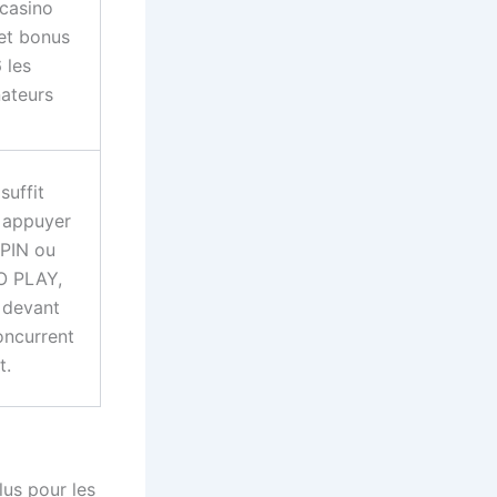
 casino
 et bonus
 les
nateurs
suffit
 appuyer
SPIN ou
 PLAY,
 devant
oncurrent
t.
lus pour les