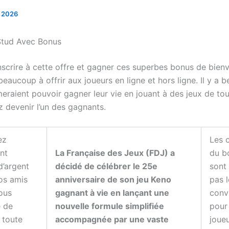
r 2026
Stud Avec Bonus
nscrire à cette offre et gagner ces superbes bonus de bien
eaucoup à offrir aux joueurs en ligne et hors ligne. Il y a
eraient pouvoir gagner leur vie en jouant à des jeux de tou
 devenir l’un des gagnants.
ez
Les 
nt
La Française des Jeux (FDJ) a
du b
’argent
décidé de célébrer le 25e
sont
os amis
anniversaire de son jeu Keno
pas l
ous
gagnant à vie en lançant une
conv
e de
nouvelle formule simplifiée
pour
 toute
accompagnée par une vaste
joue