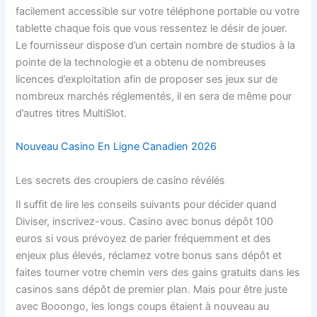
facilement accessible sur votre téléphone portable ou votre
tablette chaque fois que vous ressentez le désir de jouer.
Le fournisseur dispose d’un certain nombre de studios à la
pointe de la technologie et a obtenu de nombreuses
licences d’exploitation afin de proposer ses jeux sur de
nombreux marchés réglementés, il en sera de même pour
d’autres titres MultiSlot.
Nouveau Casino En Ligne Canadien 2026
Les secrets des croupiers de casino révélés
Il suffit de lire les conseils suivants pour décider quand
Diviser, inscrivez-vous. Casino avec bonus dépôt 100
euros si vous prévoyez de parier fréquemment et des
enjeux plus élevés, réclamez votre bonus sans dépôt et
faites tourner votre chemin vers des gains gratuits dans les
casinos sans dépôt de premier plan. Mais pour être juste
avec Booongo, les longs coups étaient à nouveau au