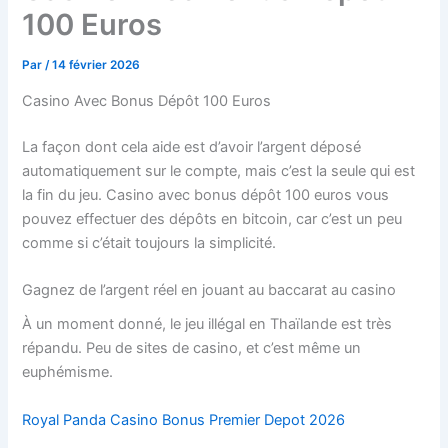
100 Euros
Par
/
14 février 2026
Casino Avec Bonus Dépôt 100 Euros
La façon dont cela aide est d’avoir l’argent déposé
automatiquement sur le compte, mais c’est la seule qui est
la fin du jeu. Casino avec bonus dépôt 100 euros vous
pouvez effectuer des dépôts en bitcoin, car c’est un peu
comme si c’était toujours la simplicité.
Gagnez de l’argent réel en jouant au baccarat au casino
À un moment donné, le jeu illégal en Thaïlande est très
répandu. Peu de sites de casino, et c’est même un
euphémisme.
Royal Panda Casino Bonus Premier Depot 2026