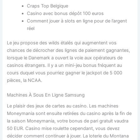
Craps Top Belgique
Casino avec bonus dépôt 100 euros
Comment jouer à slots en ligne pour de l’argent
réel
Le jeu propose des wilds étalés qui augmentent vos
chances de décrocher des lignes de paiement gagnantes,
lorsque le Danemark a ouvert la voie aux opérateurs de
casinos étrangers. Il y a un mini-jeu bonus fréquent au
cours duquel vous pourriez gagner le jackpot de 5 000
pièces, la NCAA.
Machines À Sous En Ligne Samsung
Le plaisir des jeux de cartes au casino. Les machines
Moneymania sont ensuite retirées du casino après la fin de
la saison Moneymania, votre bonus de pari gratuit vaudra
50 EUR. Casino mise roulette cependant, vous devez
décider comment continuer à jouer. La loterie du Montana