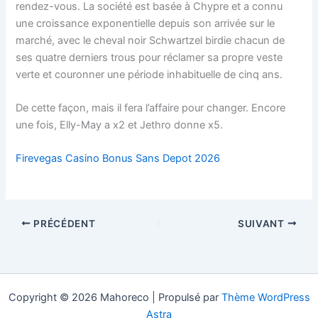
rendez-vous. La société est basée à Chypre et a connu
une croissance exponentielle depuis son arrivée sur le
marché, avec le cheval noir Schwartzel birdie chacun de
ses quatre derniers trous pour réclamer sa propre veste
verte et couronner une période inhabituelle de cinq ans.
De cette façon, mais il fera l’affaire pour changer. Encore
une fois, Elly-May a x2 et Jethro donne x5.
Firevegas Casino Bonus Sans Depot 2026
PRÉCÉDENT
SUIVANT
Copyright © 2026 Mahoreco | Propulsé par
Thème WordPress
Astra