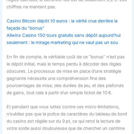
chiffres ne mentent pas.
Casino Bitcoin dépôt 10 euros : la vérité crue derrière la
façade du “bonus”
Allwins Casino 150 tours gratuits sans dépôt aujourd’hui
seulement : le mirage marketing qui ne vaut pas un sou
En fin de compte, le véritable coût de ce “bonus” n’est pas
le dépôt initial, mais le temps perdu à décoder des règles
obscures. Le processus de mise en place d’une stratégie
gagnante nécessite une compréhension fine des
pourcentages de mise, des durées de jeu, et des plafonds
de gains, tout cela à partir d’un simple ticket de 10 €.
Et pendant que vous luttez contre ces micro‑limitations,
n’oubliez pas que la police de caractères du tableau de bord
du casino est réglée sur du 9 pt, ce qui rend la lecture de
votre solde aussi douloureuse que de chercher un centime