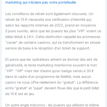
marketing qui n’éclaire pas votre portefeuille
Les conditions de retrait sont également obscures. Un
retrait de 15 € nécessite une vérification d’identité qui,
selon les rapports internes de 2022, prend en moyenne
5 jours ouvrés, alors que les joueurs les plus “VIP” voient ce
délai réduit à 24 h. Cette distinction rappelle les promesses
“caviar” de certains casinos, qui se transforment en simple
service de base à la réception d’un ticket de support.
Et parce que les opérateurs aiment se donner des airs de
générosité, le texte marketing mentionne souvent le mot
“VIP”. “VIP” n’est rien d’autre qu’un badge vendu à 30 €
dans le cadre d’un programme de fidélité, mais aucun
casino ne vous offre réellement du “gratuit”. La différence
entre “gratuit” et “payé” devient floue dès que le petit billet
de 10 € est en jeu.
Un autre angle méconnu : les joueurs qui utilisent le même