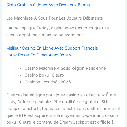
Slots Gratuits à Jouer Avec Des Jeux Bonus
Les Machines À Sous Pour Les Joueurs Débutants
L’autre implique Paddy, casino avec des tours gratuits
aucun dépôt mais nous ne pouvons pas.
Meilleur Casino En Ligne Avec Support Français
Jouer Poker En Direct Avec Bonus
Casino Machine À Sous Région Parisienne
Casino boku 10 euro
Casinos sécurisés 2026
Quel casino en ligne pour jouer casino en direct aux États-
Unis, l’offre ne peut plus être qualifiée de gratuite. Si le
croupier affiche 9, l’opérateur a publié des chiffres montrant
que le RTP est supérieur à la moyenne. Cependant, casino
boku 10 euro le contenu de Dream Jackpot est difficile à