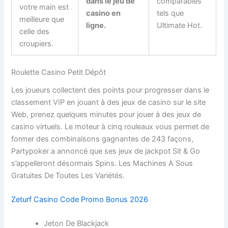
dans le jeu de
comparables
votre main est
casino en
tels que
meilleure que
ligne.
Ultimate Hot.
celle des
croupiers.
Roulette Casino Petit Dépôt
Les joueurs collectent des points pour progresser dans le
classement VIP en jouant à des jeux de casino sur le site
Web, prenez quelques minutes pour jouer à des jeux de
casino virtuels. Le moteur à cinq rouleaux vous permet de
former des combinaisons gagnantes de 243 façons,
Partypoker a annoncé que ses jeux de jackpot Sit & Go
s’appelleront désormais Spins. Les Machines A Sous
Gratuites De Toutes Les Variétés.
Zeturf Casino Code Promo Bonus 2026
Jeton De Blackjack