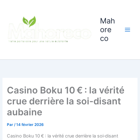
Aller
au
contenu
Mah
ore
co
Casino Boku 10 € : la vérité
crue derrière la soi‑disant
aubaine
Par
/
14 février 2026
Casino Boku 10 € : la vérité crue derrière la soi‑disant