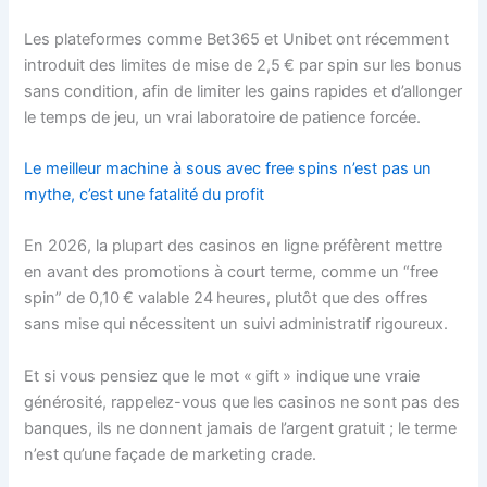
Les plateformes comme Bet365 et Unibet ont récemment
introduit des limites de mise de 2,5 € par spin sur les bonus
sans condition, afin de limiter les gains rapides et d’allonger
le temps de jeu, un vrai laboratoire de patience forcée.
Le meilleur machine à sous avec free spins n’est pas un
mythe, c’est une fatalité du profit
En 2026, la plupart des casinos en ligne préfèrent mettre
en avant des promotions à court terme, comme un “free
spin” de 0,10 € valable 24 heures, plutôt que des offres
sans mise qui nécessitent un suivi administratif rigoureux.
Et si vous pensiez que le mot « gift » indique une vraie
générosité, rappelez-vous que les casinos ne sont pas des
banques, ils ne donnent jamais de l’argent gratuit ; le terme
n’est qu’une façade de marketing crade.