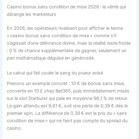
Casino bonus sans condition de mise 2026 : la vérité qui
dérange les marketeurs
En 2026, les opérateurs rivalisent pour afficher le terme
« casino bonus sans condition de mise » comme s’il
s’agissait d’une délivrance divine, mais la réalité reste froide
: 0 % de chance supplémentaire de gagner, seulement un
pari mathématique déguisé en générosité.
Le calcul qui fait couler le sang du joueur avisé
Prenons un exemple concret : 10 € de bonus sans mise,
convertis en 10 £ chez Bet365, puis immédiatement misés
sur le slot Starburst qui paie en moyenne 96,1 % de retour.
Le gain attendu est 9,61 €, soit une perte de 0,39 € dès le
premier spin. La différence de 0,39 € est le prix du « sans
condition de mise » qui ne tient pas compte du spread du
casino.