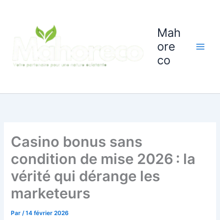
Aller
au
contenu
Mah
ore
co
Casino bonus sans
condition de mise 2026 : la
vérité qui dérange les
marketeurs
Par
/
14 février 2026