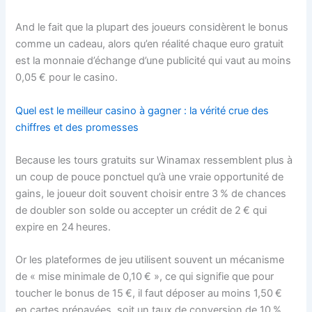
And le fait que la plupart des joueurs considèrent le bonus
comme un cadeau, alors qu’en réalité chaque euro gratuit
est la monnaie d’échange d’une publicité qui vaut au moins
0,05 € pour le casino.
Quel est le meilleur casino à gagner : la vérité crue des
chiffres et des promesses
Because les tours gratuits sur Winamax ressemblent plus à
un coup de pouce ponctuel qu’à une vraie opportunité de
gains, le joueur doit souvent choisir entre 3 % de chances
de doubler son solde ou accepter un crédit de 2 € qui
expire en 24 heures.
Or les plateformes de jeu utilisent souvent un mécanisme
de « mise minimale de 0,10 € », ce qui signifie que pour
toucher le bonus de 15 €, il faut déposer au moins 1,50 €
en cartes prépayées, soit un taux de conversion de 10 %.