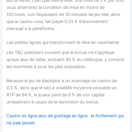
But la vérité, c’est que même avec une mise de 2 € par tour,
vous atteindrez la condition de mise en moins de
150 tours, soit l’équivalent de 30 minutes de jeu réel, alors
que le casino vous fait payer 0,25 € d’abonnement
mensuel à la plateforme.
Les petites lignes qui transforment le rêve en cauchemar
Les T&C précisent souvent que le bonus ne s’applique
qu’aux jeux de table, excluant 80 % du catalogue, y compris
les machines à sous les plus populaires.
Because le jeu de blackjack a un avantage du casino de
0,5 %, alors que le slot à volatilité moyenne possède un
RTP de 94 %, le joueur perd de 6 % de son capital
uniquement à cause de la restriction du bonus.
Casino en ligne jeux de grattage en ligne : le frottement qui
ne paie jamais