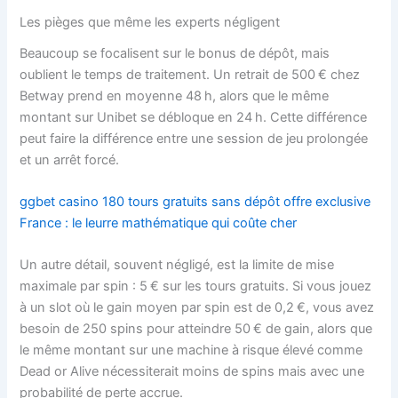
Les pièges que même les experts négligent
Beaucoup se focalisent sur le bonus de dépôt, mais
oublient le temps de traitement. Un retrait de 500 € chez
Betway prend en moyenne 48 h, alors que le même
montant sur Unibet se débloque en 24 h. Cette différence
peut faire la différence entre une session de jeu prolongée
et un arrêt forcé.
ggbet casino 180 tours gratuits sans dépôt offre exclusive
France : le leurre mathématique qui coûte cher
Un autre détail, souvent négligé, est la limite de mise
maximale par spin : 5 € sur les tours gratuits. Si vous jouez
à un slot où le gain moyen par spin est de 0,2 €, vous avez
besoin de 250 spins pour atteindre 50 € de gain, alors que
le même montant sur une machine à risque élevé comme
Dead or Alive nécessiterait moins de spins mais avec une
probabilité de perte accrue.