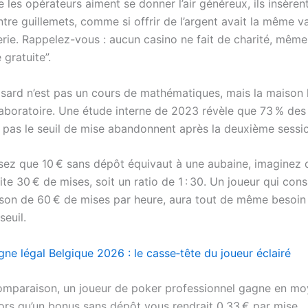
 les opérateurs aiment se donner l’air généreux, ils insèren
ntre guillemets, comme si offrir de l’argent avait la même v
terie. Rappelez-vous : aucun casino ne fait de charité, même 
 gratuite”.
sard n’est pas un cours de mathématiques, mais la maison l’
boratoire. Une étude interne de 2023 révèle que 73 % des 
 pas le seuil de mise abandonnent après la deuxième sessio
sez que 10 € sans dépôt équivaut à une aubaine, imaginez
te 30 € de mises, soit un ratio de 1 : 30. Un joueur qui con
ison de 60 € de mises par heure, aura tout de même besoin
seuil.
gne légal Belgique 2026 : le casse‑tête du joueur éclairé
comparaison, un joueur de poker professionnel gagne en mo
lors qu’un bonus sans dépôt vous rendrait 0,33 € par mise