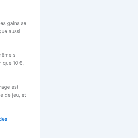
es gains se
que aussi
 même si
r que 10 €,
rage est
e de jeu, et
 des