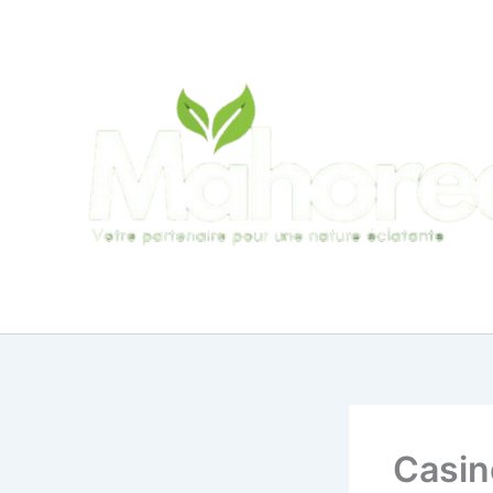
Aller
au
contenu
Casin