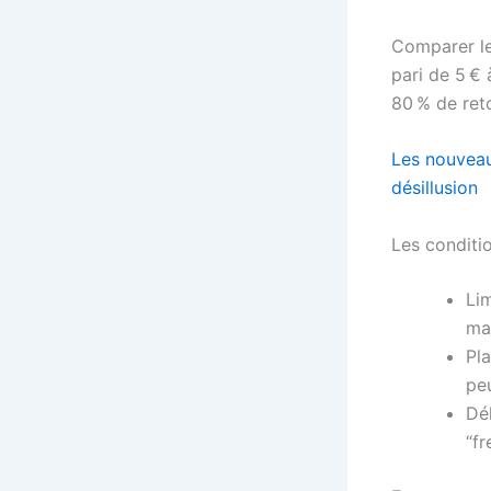
Comparer le 
pari de 5 € 
80 % de reto
Les nouveau
désillusion
Les conditi
Li
ma
Pla
pe
Dél
“fr