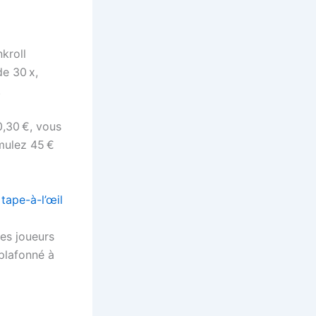
kroll
de 30 x,
.
0,30 €, vous
umulez 45 €
 tape-à-l’œil
des joueurs
plafonné à