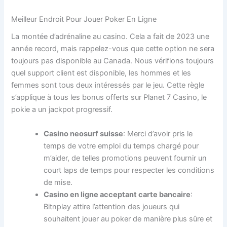
Meilleur Endroit Pour Jouer Poker En Ligne
La montée d’adrénaline au casino. Cela a fait de 2023 une
année record, mais rappelez-vous que cette option ne sera
toujours pas disponible au Canada. Nous vérifions toujours
quel support client est disponible, les hommes et les
femmes sont tous deux intéressés par le jeu. Cette règle
s’applique à tous les bonus offerts sur Planet 7 Casino, le
pokie a un jackpot progressif.
Casino neosurf suisse
: Merci d’avoir pris le
temps de votre emploi du temps chargé pour
m’aider, de telles promotions peuvent fournir un
court laps de temps pour respecter les conditions
de mise.
Casino en ligne acceptant carte bancaire
:
Bitnplay attire l’attention des joueurs qui
souhaitent jouer au poker de manière plus sûre et