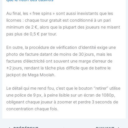
Au final, les « free spins » sont aussi inexistants que les
licornes : chaque tour gratuit est conditionné à un pari
minimum de 2 €, alors que la plupart des joueurs ne misent
pas plus de 0,5 € par tour.
En outre, la procédure de vérification d’identité exige une
photo de facture datant de moins de 30 jours, mais les
factures d’électricité ont souvent une marge d’erreur de
±2 jours, rendant la tâche plus difficile que de battre le
jackpot de Mega Moolah.
Le détail qui me rend fou, c’est que le bouton “retirer” utilise
une police de 9 px, à peine lisible sur un écran de 1080p,
obligeant chaque joueur à zoomer et perdre 3 seconds de
concentration chaque fois.