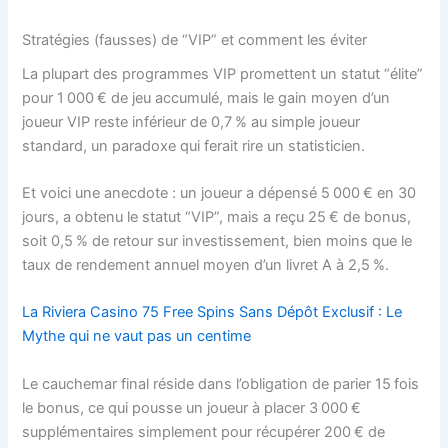
Stratégies (fausses) de “VIP” et comment les éviter
La plupart des programmes VIP promettent un statut “élite”
pour 1 000 € de jeu accumulé, mais le gain moyen d’un
joueur VIP reste inférieur de 0,7 % au simple joueur
standard, un paradoxe qui ferait rire un statisticien.
Et voici une anecdote : un joueur a dépensé 5 000 € en 30
jours, a obtenu le statut “VIP”, mais a reçu 25 € de bonus,
soit 0,5 % de retour sur investissement, bien moins que le
taux de rendement annuel moyen d’un livret A à 2,5 %.
La Riviera Casino 75 Free Spins Sans Dépôt Exclusif : Le
Mythe qui ne vaut pas un centime
Le cauchemar final réside dans l’obligation de parier 15 fois
le bonus, ce qui pousse un joueur à placer 3 000 €
supplémentaires simplement pour récupérer 200 € de