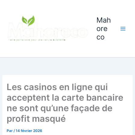
Aller
au
contenu
Mah
ore
co
Les casinos en ligne qui
acceptent la carte bancaire
ne sont qu’une façade de
profit masqué
Par
/
14 février 2026