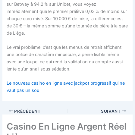
sur Betway à 94,2 % sur Unibet, vous voyez
immédiatement que le premier prélève 0,03 % de moins sur
chaque euro misé. Sur 10 000 € de mise, la différence est
de 30 € – la même somme qu’une tournée de bière à la gare
de Liège.
Le vrai problème, c’est que les menus de retrait affichent
une police de caractère minuscule, à peine lisible même
avec une loupe, ce qui rend la validation du compte aussi
lente qu’un snail sous sédation.
Le nouveau casino en ligne avec jackpot progressif qui ne
vaut pas un sou
PRÉCÉDENT
SUIVANT
Casino En Ligne Argent Réel