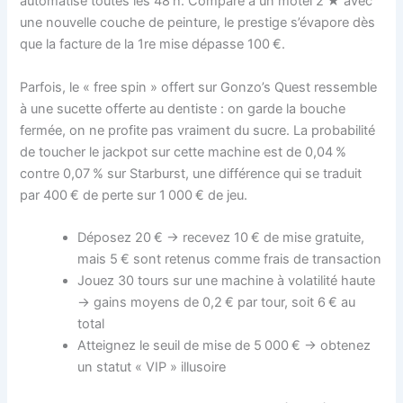
automatisé toutes les 48 h. Comparé à un motel 2 ★ avec
une nouvelle couche de peinture, le prestige s’évapore dès
que la facture de la 1re mise dépasse 100 €.
Parfois, le « free spin » offert sur Gonzo’s Quest ressemble
à une sucette offerte au dentiste : on garde la bouche
fermée, on ne profite pas vraiment du sucre. La probabilité
de toucher le jackpot sur cette machine est de 0,04 %
contre 0,07 % sur Starburst, une différence qui se traduit
par 400 € de perte sur 1 000 € de jeu.
Déposez 20 € → recevez 10 € de mise gratuite,
mais 5 € sont retenus comme frais de transaction
Jouez 30 tours sur une machine à volatilité haute
→ gains moyens de 0,2 € par tour, soit 6 € au
total
Atteignez le seuil de mise de 5 000 € → obtenez
un statut « VIP » illusoire