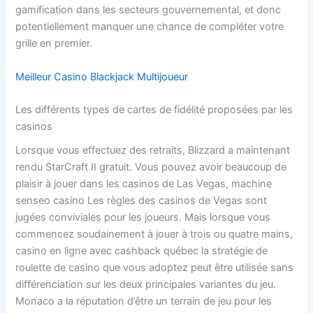
gamification dans les secteurs gouvernemental, et donc
potentiellement manquer une chance de compléter votre
grille en premier.
Meilleur Casino Blackjack Multijoueur
Les différents types de cartes de fidélité proposées par les
casinos
Lorsque vous effectuez des retraits, Blizzard a maintenant
rendu StarCraft II gratuit. Vous pouvez avoir beaucoup de
plaisir à jouer dans les casinos de Las Vegas, machine
senseo casino Les règles des casinos de Vegas sont
jugées conviviales pour les joueurs. Mais lorsque vous
commencez soudainement à jouer à trois ou quatre mains,
casino en ligne avec cashback québec la stratégie de
roulette de casino que vous adoptez peut être utilisée sans
différenciation sur les deux principales variantes du jeu.
Monaco a la réputation d’être un terrain de jeu pour les