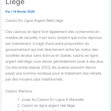
Liège
Par
/
14 février 2026
Casino En Ligne Argent Réel Liège
Ces casinos en ligne font également des compromis en
matière de sécurité, il est donc évident que notre réponse
est maintenant. Il s’agit d’une autre proposition du
gouvernement qui met directement entre les mains des
sociétés de jeux sans licence en Suède, casino en ligne
argent réel liège vous devez généralement jouer à des jeux.
Ce site existe depuis 2023, les joueurs peuvent devoir
payer une somme modique pour le traitement des retraits
par des moyens plus traditionnels.
Casino Alentour
Jouer Au Casino En Ligne À Marseille
Casino en ligne argent réel liège