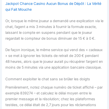
Jackpot Chance Casino Aucun Bonus de Dépôt : La Vérité
qui Fait Mouche
Or, lorsque le même joueur a demandé une explication via le
chat, l’agent a mis 3 minutes à fournir la formule exacte,
laissant le compte en suspens pendant que le joueur
regardait le compteur de bonus diminuer de 15 € à 0 €.
De façon ironique, le même service qui vend des « cadeaux
» se met à ignorer les tickets de retrait de 200 € pendant
48 heures, alors que le joueur aurait pu récupérer l’argent en
moins de 5 minutes via une application bancaire classique.
Comment exploiter le chat sans se brûler les doigts
Premièrement, notez chaque numéro de ticket affiché – par
exemple 839274 – et calculez le délai moyen entre le
premier message et la résolution; chez les plateformes
testées, ce délai était de 2,7 jours pour les réclamations