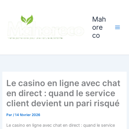
Aller
au
contenu
Mah
ore
co
Le casino en ligne avec chat
en direct : quand le service
client devient un pari risqué
Par
/
14 février 2026
Le casino en ligne avec chat en direct : quand le service