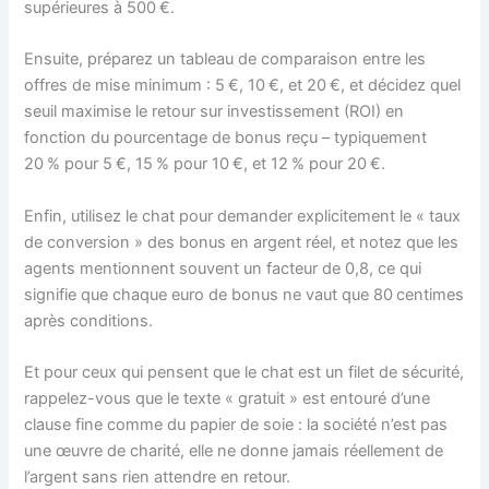
supérieures à 500 €.
Ensuite, préparez un tableau de comparaison entre les
offres de mise minimum : 5 €, 10 €, et 20 €, et décidez quel
seuil maximise le retour sur investissement (ROI) en
fonction du pourcentage de bonus reçu – typiquement
20 % pour 5 €, 15 % pour 10 €, et 12 % pour 20 €.
Enfin, utilisez le chat pour demander explicitement le « taux
de conversion » des bonus en argent réel, et notez que les
agents mentionnent souvent un facteur de 0,8, ce qui
signifie que chaque euro de bonus ne vaut que 80 centimes
après conditions.
Et pour ceux qui pensent que le chat est un filet de sécurité,
rappelez-vous que le texte « gratuit » est entouré d’une
clause fine comme du papier de soie : la société n’est pas
une œuvre de charité, elle ne donne jamais réellement de
l’argent sans rien attendre en retour.