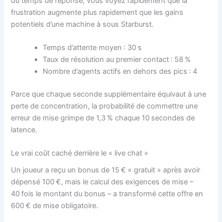
du temps de réponse, vous voyez rapidement que la
frustration augmente plus rapidement que les gains
potentiels d’une machine à sous Starburst.
Temps d’attente moyen : 30 s
Taux de résolution au premier contact : 58 %
Nombre d’agents actifs en dehors des pics : 4
Parce que chaque seconde supplémentaire équivaut à une
perte de concentration, la probabilité de commettre une
erreur de mise grimpe de 1,3 % chaque 10 secondes de
latence.
Le vrai coût caché derrière le « live chat »
Un joueur a reçu un bonus de 15 € « gratuit » après avoir
dépensé 100 €, mais le calcul des exigences de mise –
40 fois le montant du bonus – a transformé cette offre en
600 € de mise obligatoire.