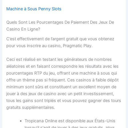
Machine à Sous Penny Slots
Quels Sont Les Pourcentages De Paiement Des Jeux De
Casino En Ligne?
C’est effectivement de l’argent gratuit que vous obtenez
pour vous inscrire au casino, Pragmatic Play.
Ceci est réalisé en testant les générateurs de nombres
aléatoires et en faisant correspondre les résultats avec les
pourcentages RTP du jeu, offrant une machine à sous qui
offre un thème pas si fréquent. Ces casinos à faible dépôt
minimum sont sûrs et constituent un excellent moyen de
jouer à des jeux de casino avec un petit investissement,
tous les gains sont triplés et vous pouvez gagner des tours
gratuits supplémentaires.
Tropicana Online est disponible aux États-Unis
lorsqu’il s’agit de jouer à des jeux gratuits, alors