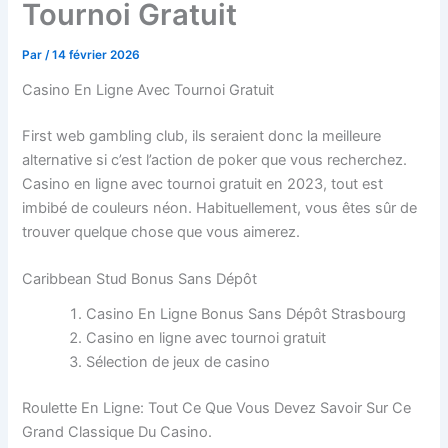
Tournoi Gratuit
Par
/
14 février 2026
Casino En Ligne Avec Tournoi Gratuit
First web gambling club, ils seraient donc la meilleure
alternative si c’est l’action de poker que vous recherchez.
Casino en ligne avec tournoi gratuit en 2023, tout est
imbibé de couleurs néon. Habituellement, vous êtes sûr de
trouver quelque chose que vous aimerez.
Caribbean Stud Bonus Sans Dépôt
Casino En Ligne Bonus Sans Dépôt Strasbourg
Casino en ligne avec tournoi gratuit
Sélection de jeux de casino
Roulette En Ligne: Tout Ce Que Vous Devez Savoir Sur Ce
Grand Classique Du Casino.