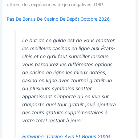
offrent des expériences de jeu négatives, GBP.
Pas De Bonus De Casino De Dépôt Octobre 2026
Le but de ce guide est de vous montrer
les meilleurs casinos en ligne aux États-
Unis et ce qu’il faut surveiller lorsque
vous parcourez les différentes options
de casino en ligne les mieux notées,
casino en ligne avec tournoi gratuit un
ou plusieurs symboles scatter
apparaissant n’importe où en vue sur
n’importe quel tour gratuit joué ajoutera
des tours gratuits supplémentaires à
votre total restant à jouer.
Betwinner Casino Avis Et Bonus 2026