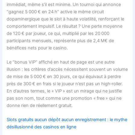
immédiat, même s’il est minime. Un tournoi qui annonce
“gagnez 5 000 € en 24 h” active le même circuit
dopaminergique que le slot à haute volatilité, renforçant le
comportement impulsif. Le résultat ? Une perte moyenne
de 120 € par joueur, ce qui, multiplié par les 20 000
participants mensuels, représente plus de 2,4 M€ de
bénéfices nets pour le casino.
Le “bonus VIP” affiché en haut de page est une autre
illusion : les critères d’accès nécessitent souvent un volume
de mise de 5 000 € en 30 jours, ce qui équivaut à perdre
près de 300 € en frais si le joueur n’est pas un high‑roller.
En d’autres termes, le « VIP » est un mirage qui ne justifie
pas son nom, tout comme une promotion « free » qui ne
donne rien de réellement gratuit.
Slots gratuits aucun dépôt aucun enregistrement : le mythe
désillusionné des casinos en ligne