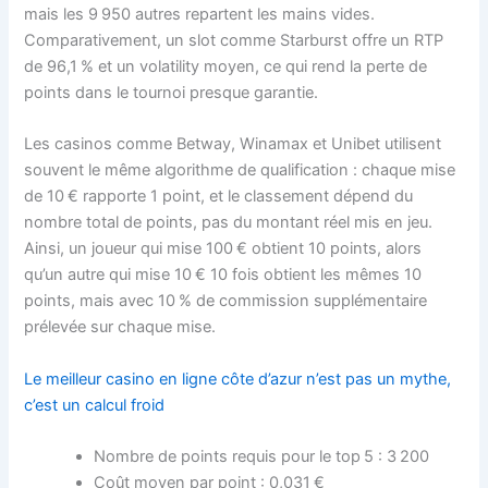
mais les 9 950 autres repartent les mains vides.
Comparativement, un slot comme Starburst offre un RTP
de 96,1 % et un volatility moyen, ce qui rend la perte de
points dans le tournoi presque garantie.
Les casinos comme Betway, Winamax et Unibet utilisent
souvent le même algorithme de qualification : chaque mise
de 10 € rapporte 1 point, et le classement dépend du
nombre total de points, pas du montant réel mis en jeu.
Ainsi, un joueur qui mise 100 € obtient 10 points, alors
qu’un autre qui mise 10 € 10 fois obtient les mêmes 10
points, mais avec 10 % de commission supplémentaire
prélevée sur chaque mise.
Le meilleur casino en ligne côte d’azur n’est pas un mythe,
c’est un calcul froid
Nombre de points requis pour le top 5 : 3 200
Coût moyen par point : 0,031 €