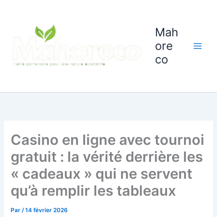
Aller
au
contenu
Mah
ore
co
Casino en ligne avec tournoi
gratuit : la vérité derrière les
« cadeaux » qui ne servent
qu’à remplir les tableaux
Par
/
14 février 2026