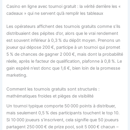
Casino en ligne avec tournoi gratuit : la vérité derrière les «
cadeaux » qui ne servent qu’à remplir les tableaux
Les opérateurs affichent des tournois gratuits comme s’ils
distribuaient des pépites d’or, alors que le vrai rendement
est souvent inférieur à 0,3 % du dépôt moyen. Prenons un
joueur qui dépose 200 €, participe à un tournoi qui promet
5 % de chances de gagner 2 000 €, mais dont la probabilité
réelle, après le facteur de qualification, plafonne à 0,8 %. Le
gain espéré n’est donc que 1,6 €, bien loin de la promesse
marketing.
Comment les tournois gratuits sont structurés :
mathématiques froides et pièges de visibilité
Un tournoi typique comporte 50 000 points à distribuer,
mais seulement 0,5 % des participants touchent le top 10.
Si 10 000 joueurs s’inscrivent, cela signifie que 50 joueurs
partagent 250 000 € de prize pool, soit 5 000 € chacun –