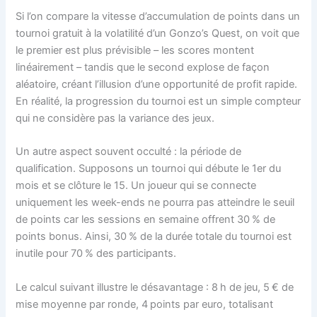
Si l’on compare la vitesse d’accumulation de points dans un
tournoi gratuit à la volatilité d’un Gonzo’s Quest, on voit que
le premier est plus prévisible – les scores montent
linéairement – tandis que le second explose de façon
aléatoire, créant l’illusion d’une opportunité de profit rapide.
En réalité, la progression du tournoi est un simple compteur
qui ne considère pas la variance des jeux.
Un autre aspect souvent occulté : la période de
qualification. Supposons un tournoi qui débute le 1er du
mois et se clôture le 15. Un joueur qui se connecte
uniquement les week-ends ne pourra pas atteindre le seuil
de points car les sessions en semaine offrent 30 % de
points bonus. Ainsi, 30 % de la durée totale du tournoi est
inutile pour 70 % des participants.
Le calcul suivant illustre le désavantage : 8 h de jeu, 5 € de
mise moyenne par ronde, 4 points par euro, totalisant