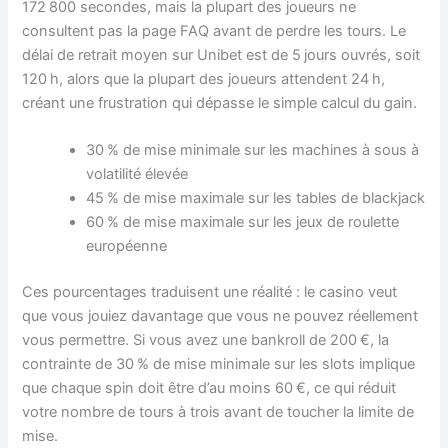
172 800 secondes, mais la plupart des joueurs ne
consultent pas la page FAQ avant de perdre les tours. Le
délai de retrait moyen sur Unibet est de 5 jours ouvrés, soit
120 h, alors que la plupart des joueurs attendent 24 h,
créant une frustration qui dépasse le simple calcul du gain.
30 % de mise minimale sur les machines à sous à
volatilité élevée
45 % de mise maximale sur les tables de blackjack
60 % de mise maximale sur les jeux de roulette
européenne
Ces pourcentages traduisent une réalité : le casino veut
que vous jouiez davantage que vous ne pouvez réellement
vous permettre. Si vous avez une bankroll de 200 €, la
contrainte de 30 % de mise minimale sur les slots implique
que chaque spin doit être d’au moins 60 €, ce qui réduit
votre nombre de tours à trois avant de toucher la limite de
mise.