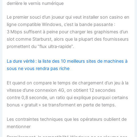
derrière le vernis numérique
Le premier souci d’un joueur qui veut installer son casino en
ligne compatible Windows, c’est la bande passante :
3 Mbps suffisent à peine pour charger les graphismes d’un
slot comme Starburst, alors que la plupart des fournisseurs
promettent du “flux ultra‑rapide”.
La dure vérité : la liste des 10 meilleurs sites de machines à
sous ne vous rendra pas riche
Et quand on compare le temps de chargement d’un jeu à la
vitesse d’une connexion 4G, on obtient 12 secondes
contre 0,8 seconde, un ratio qui explique pourquoi certains
bonus « gratuit » se transforment en perte de temps.
Les contraintes techniques que les opérateurs oublient de
mentionner