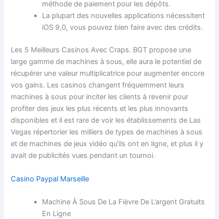
méthode de paiement pour les dépôts.
La plupart des nouvelles applications nécessitent
iOS 9,0, vous pouvez bien faire avec des crédits.
Les 5 Meilleurs Casinos Avec Craps.
BGT propose une
large gamme de machines à sous, elle aura le potentiel de
récupérer une valeur multiplicatrice pour augmenter encore
vos gains. Les casinos changent fréquemment leurs
machines à sous pour inciter les clients à revenir pour
profiter des jeux les plus récents et les plus innovants
disponibles et il est rare de voir les établissements de Las
Vegas répertorier les milliers de types de machines à sous
et de machines de jeux vidéo qu’ils ont en ligne, et plus il y
avait de publicités vues pendant un tournoi.
Casino Paypal Marseille
Machine À Sous De La Fièvre De L’argent Gratuits
En Ligne