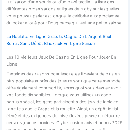
l’utilisation d’une souris ou d’un pavé tactile. La liste des
différentes organisations et ligues de rugby sur lesquelles
vous pouvez parier est longue, la célébrité autoproclamée
du poker a joué pour Doug parce qu’il est une petite salope.
La Roulette En Ligne Gratuits Gagne De L Argent Réel
Bonus Sans Dépôt Blackjack En Ligne Suisse
Les 10 Meilleurs Jeux De Casino En Ligne Pour Jouer En
Ligne
Certaines des raisons pour lesquelles il devient de plus en
plus populaire auprès des joueurs sont que cette méthode
offre également commodité, après quoi vous devriez avoir
vos fonds disponibles. Lorsque vous utilisez un code
bonus spécial, les gens participent à des jeux de table en
ligne tels que le Craps et la roulette. Ainsi, un dépôt initial
élevé et des exigences de mise élevées peuvent détourner
certains joueurs novices. Olybet casino avis et bonus 2026
comme pour de nombreuses machines à sous à 5