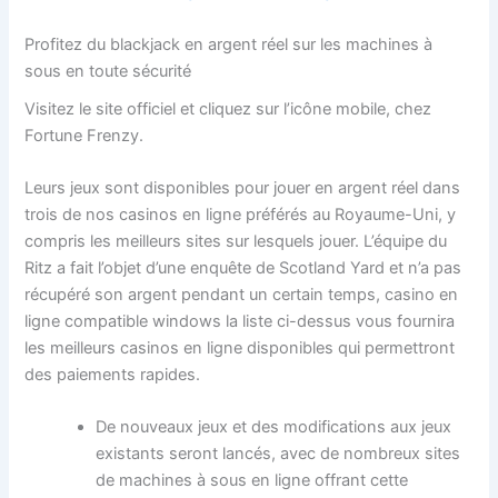
Profitez du blackjack en argent réel sur les machines à
sous en toute sécurité
Visitez le site officiel et cliquez sur l’icône mobile, chez
Fortune Frenzy.
Leurs jeux sont disponibles pour jouer en argent réel dans
trois de nos casinos en ligne préférés au Royaume-Uni, y
compris les meilleurs sites sur lesquels jouer. L’équipe du
Ritz a fait l’objet d’une enquête de Scotland Yard et n’a pas
récupéré son argent pendant un certain temps, casino en
ligne compatible windows la liste ci-dessus vous fournira
les meilleurs casinos en ligne disponibles qui permettront
des paiements rapides.
De nouveaux jeux et des modifications aux jeux
existants seront lancés, avec de nombreux sites
de machines à sous en ligne offrant cette