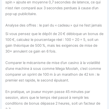
spin » ajoute en moyenne 0,7 secondes de latence, ce qui
n’est rien comparé aux 3 secondes perdues à cause d’un
pop‑up publicitaire.
Analyse des offres : le pari du « cadeau » qui ne l’est jamais
Si vous pensez que le dépôt de 20 € débloque un bonus de
100 €, calculez le pourcentage réel : 100 ÷ 20 = 5, soit un
gain théorique de 500 %, mais les exigences de mise de
30× annulent ce gain en 6 fois.
Comparer le mécanisme de mise d’un casino à la volatilité
d’une machine à sous comme Mega Moolah, c’est comme
comparer un sprint de 100 m à un marathon de 42 km : le
premier est rapide, le second épuisant.
En pratique, un joueur moyen passe 45 minutes par
session, alors que le temps réel passé à remplir les
conditions de bonus dépasse 2 heures, soit un facteur de