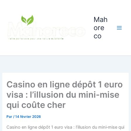
Aller
au
contenu
Mah
ore
co
Casino en ligne dépôt 1 euro
visa : l’illusion du mini‑mise
qui coûte cher
Par
/
14 février 2026
Casino en ligne dépôt 1 euro visa : l’illusion du mini‑mise qui