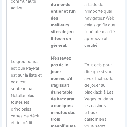
communauté
du monde
à l’aide de
active.
entier et l’un
n’importe quel
des
navigateur Web,
meilleurs
cela signifie que
sites de jeu
l’opérateur a été
Bitcoin en
approuvé et
général.
certifié.
N’essayez
Le gros bonus
pas de le
Tout cela pour
est que PayPal
jouer
dire que si vous
est sur la liste et
comme s’il
avez l’habitude
cela est
s’agissait
de jouer au
soutenu par
d’une table
blackjack à Las
Neteller plus
de baccarat,
Vegas ou dans
toutes les
à quelques
les casinos
principales
minutes des
tribaux
cartes de débit
trois
californiens,
et de crédit,
magnifiques
vous serez