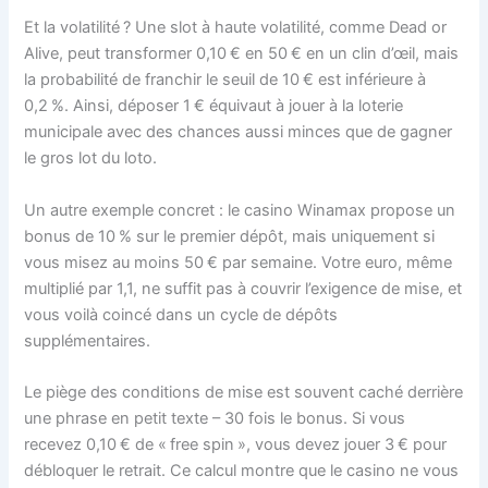
Et la volatilité ? Une slot à haute volatilité, comme Dead or
Alive, peut transformer 0,10 € en 50 € en un clin d’œil, mais
la probabilité de franchir le seuil de 10 € est inférieure à
0,2 %. Ainsi, déposer 1 € équivaut à jouer à la loterie
municipale avec des chances aussi minces que de gagner
le gros lot du loto.
Un autre exemple concret : le casino Winamax propose un
bonus de 10 % sur le premier dépôt, mais uniquement si
vous misez au moins 50 € par semaine. Votre euro, même
multiplié par 1,1, ne suffit pas à couvrir l’exigence de mise, et
vous voilà coincé dans un cycle de dépôts
supplémentaires.
Le piège des conditions de mise est souvent caché derrière
une phrase en petit texte – 30 fois le bonus. Si vous
recevez 0,10 € de « free spin », vous devez jouer 3 € pour
débloquer le retrait. Ce calcul montre que le casino ne vous