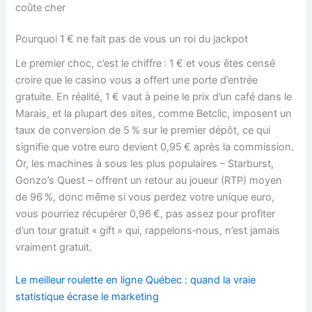
coûte cher
Pourquoi 1 € ne fait pas de vous un roi du jackpot
Le premier choc, c’est le chiffre : 1 € et vous êtes censé
croire que le casino vous a offert une porte d’entrée
gratuite. En réalité, 1 € vaut à peine le prix d’un café dans le
Marais, et la plupart des sites, comme Betclic, imposent un
taux de conversion de 5 % sur le premier dépôt, ce qui
signifie que votre euro devient 0,95 € après la commission.
Or, les machines à sous les plus populaires – Starburst,
Gonzo’s Quest – offrent un retour au joueur (RTP) moyen
de 96 %, donc même si vous perdez votre unique euro,
vous pourriez récupérer 0,96 €, pas assez pour profiter
d’un tour gratuit « gift » qui, rappelons‑nous, n’est jamais
vraiment gratuit.
Le meilleur roulette en ligne Québec : quand la vraie
statistique écrase le marketing