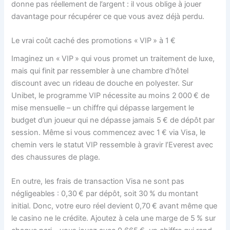
donne pas réellement de l’argent : il vous oblige à jouer
davantage pour récupérer ce que vous avez déjà perdu.
Le vrai coût caché des promotions « VIP » à 1 €
Imaginez un « VIP » qui vous promet un traitement de luxe,
mais qui finit par ressembler à une chambre d’hôtel
discount avec un rideau de douche en polyester. Sur
Unibet, le programme VIP nécessite au moins 2 000 € de
mise mensuelle – un chiffre qui dépasse largement le
budget d’un joueur qui ne dépasse jamais 5 € de dépôt par
session. Même si vous commencez avec 1 € via Visa, le
chemin vers le statut VIP ressemble à gravir l’Everest avec
des chaussures de plage.
En outre, les frais de transaction Visa ne sont pas
négligeables : 0,30 € par dépôt, soit 30 % du montant
initial. Donc, votre euro réel devient 0,70 € avant même que
le casino ne le crédite. Ajoutez à cela une marge de 5 % sur