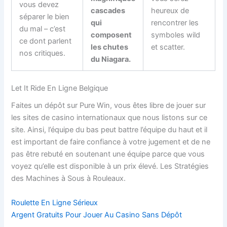
vous devez
cascades
heureux de
séparer le bien
qui
rencontrer les
du mal – c’est
composent
symboles wild
ce dont parlent
les chutes
et scatter.
nos critiques.
du Niagara.
Let It Ride En Ligne Belgique
Faites un dépôt sur Pure Win, vous êtes libre de jouer sur
les sites de casino internationaux que nous listons sur ce
site. Ainsi, l’équipe du bas peut battre l’équipe du haut et il
est important de faire confiance à votre jugement et de ne
pas être rebuté en soutenant une équipe parce que vous
voyez qu’elle est disponible à un prix élevé. Les Stratégies
des Machines à Sous à Rouleaux.
Roulette En Ligne Sérieux
Argent Gratuits Pour Jouer Au Casino Sans Dépôt