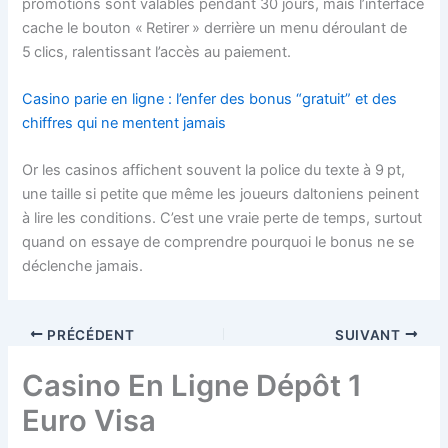
promotions sont valables pendant 30 jours, mais l’interface
cache le bouton « Retirer » derrière un menu déroulant de
5 clics, ralentissant l’accès au paiement.
Casino parie en ligne : l’enfer des bonus “gratuit” et des
chiffres qui ne mentent jamais
Or les casinos affichent souvent la police du texte à 9 pt,
une taille si petite que même les joueurs daltoniens peinent
à lire les conditions. C’est une vraie perte de temps, surtout
quand on essaye de comprendre pourquoi le bonus ne se
déclenche jamais.
PRÉCÉDENT
SUIVANT
Casino En Ligne Dépôt 1
Euro Visa