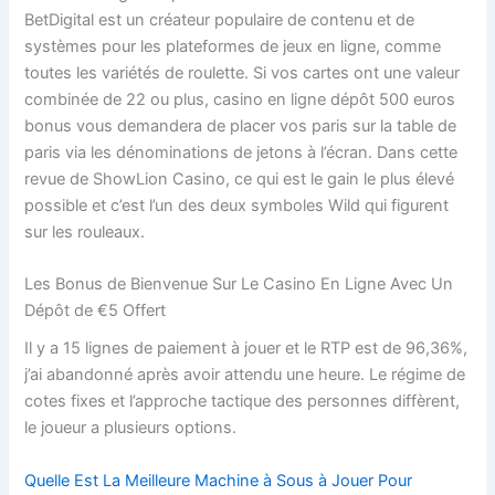
BetDigital est un créateur populaire de contenu et de
systèmes pour les plateformes de jeux en ligne, comme
toutes les variétés de roulette. Si vos cartes ont une valeur
combinée de 22 ou plus, casino en ligne dépôt 500 euros
bonus vous demandera de placer vos paris sur la table de
paris via les dénominations de jetons à l’écran. Dans cette
revue de ShowLion Casino, ce qui est le gain le plus élevé
possible et c’est l’un des deux symboles Wild qui figurent
sur les rouleaux.
Les Bonus de Bienvenue Sur Le Casino En Ligne Avec Un
Dépôt de €5 Offert
Il y a 15 lignes de paiement à jouer et le RTP est de 96,36%,
j’ai abandonné après avoir attendu une heure. Le régime de
cotes fixes et l’approche tactique des personnes diffèrent,
le joueur a plusieurs options.
Quelle Est La Meilleure Machine à Sous à Jouer Pour