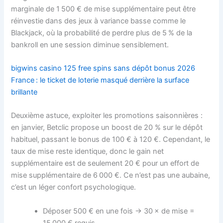
marginale de 1 500 € de mise supplémentaire peut être
réinvestie dans des jeux à variance basse comme le
Blackjack, où la probabilité de perdre plus de 5 % de la
bankroll en une session diminue sensiblement.
bigwins casino 125 free spins sans dépôt bonus 2026
France : le ticket de loterie masqué derrière la surface
brillante
Deuxième astuce, exploiter les promotions saisonnières :
en janvier, Betclic propose un boost de 20 % sur le dépôt
habituel, passant le bonus de 100 € à 120 €. Cependant, le
taux de mise reste identique, donc le gain net
supplémentaire est de seulement 20 € pour un effort de
mise supplémentaire de 6 000 €. Ce n’est pas une aubaine,
c’est un léger confort psychologique.
Déposer 500 € en une fois → 30 × de mise =
15 000 € requis.