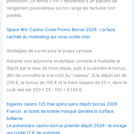
promotion. Le terme « VIP » ressemble à un placard de
rangement poussiéreux où l’on range les factures non
payées.
Space Win Casino Code Promo Bonus 2026 : La face
cachée du marketing qui vous coûte cher
Stratégies de survie pour le joueur cynique
Adopter une approche analytique consiste à multiplier le
dépôt par le taux de mise requis, puis à soustraire le bonus,
afin de connaître le vrai coût du “cadeau”. Si le dépôt est de
250 €, le bonus de 100 € et la mise requise de 25 ×, alors le
coût réel est 250 × 25 – 100 = 6 150 €.
bigwins casino 125 free spins sans dépôt bonus 2026
France : le ticket de loterie masqué derrière la surface
brillante
Le pokerstars casino bonus premier dépôt 2026 : le mirage
qui coûte 12 € de sommeil