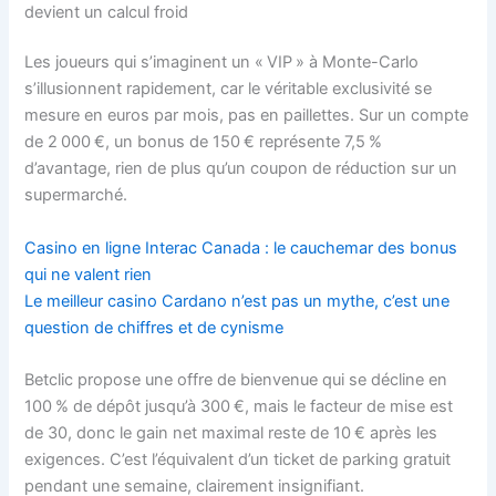
devient un calcul froid
Les joueurs qui s’imaginent un « VIP » à Monte-Carlo
s’illusionnent rapidement, car le véritable exclusivité se
mesure en euros par mois, pas en paillettes. Sur un compte
de 2 000 €, un bonus de 150 € représente 7,5 %
d’avantage, rien de plus qu’un coupon de réduction sur un
supermarché.
Casino en ligne Interac Canada : le cauchemar des bonus
qui ne valent rien
Le meilleur casino Cardano n’est pas un mythe, c’est une
question de chiffres et de cynisme
Betclic propose une offre de bienvenue qui se décline en
100 % de dépôt jusqu’à 300 €, mais le facteur de mise est
de 30, donc le gain net maximal reste de 10 € après les
exigences. C’est l’équivalent d’un ticket de parking gratuit
pendant une semaine, clairement insignifiant.