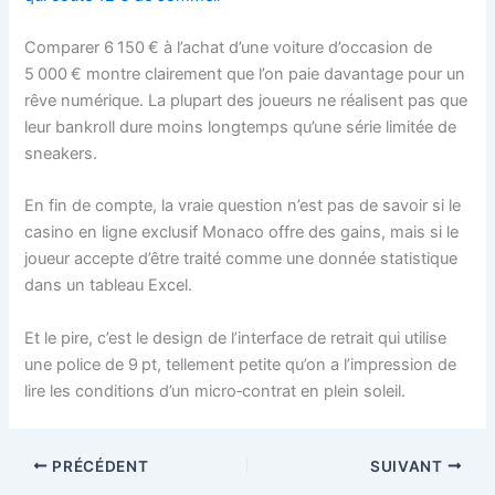
Comparer 6 150 € à l’achat d’une voiture d’occasion de
5 000 € montre clairement que l’on paie davantage pour un
rêve numérique. La plupart des joueurs ne réalisent pas que
leur bankroll dure moins longtemps qu’une série limitée de
sneakers.
En fin de compte, la vraie question n’est pas de savoir si le
casino en ligne exclusif Monaco offre des gains, mais si le
joueur accepte d’être traité comme une donnée statistique
dans un tableau Excel.
Et le pire, c’est le design de l’interface de retrait qui utilise
une police de 9 pt, tellement petite qu’on a l’impression de
lire les conditions d’un micro‑contrat en plein soleil.
PRÉCÉDENT
SUIVANT