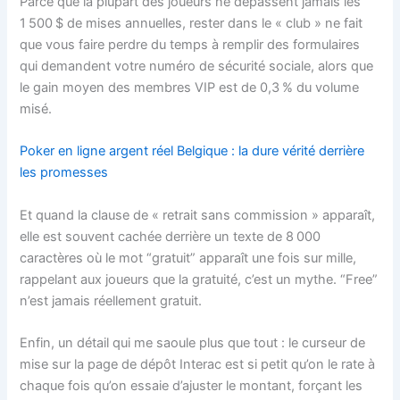
Parce que la plupart des joueurs ne dépassent jamais les
1 500 $ de mises annuelles, rester dans le « club » ne fait
que vous faire perdre du temps à remplir des formulaires
qui demandent votre numéro de sécurité sociale, alors que
le gain moyen des membres VIP est de 0,3 % du volume
misé.
Poker en ligne argent réel Belgique : la dure vérité derrière
les promesses
Et quand la clause de « retrait sans commission » apparaît,
elle est souvent cachée derrière un texte de 8 000
caractères où le mot “gratuit” apparaît une fois sur mille,
rappelant aux joueurs que la gratuité, c’est un mythe. “Free”
n’est jamais réellement gratuit.
Enfin, un détail qui me saoule plus que tout : le curseur de
mise sur la page de dépôt Interac est si petit qu’on le rate à
chaque fois qu’on essaie d’ajuster le montant, forçant les