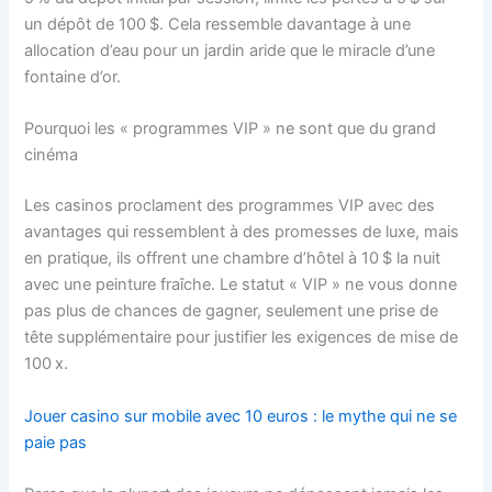
un dépôt de 100 $. Cela ressemble davantage à une
allocation d’eau pour un jardin aride que le miracle d’une
fontaine d’or.
Pourquoi les « programmes VIP » ne sont que du grand
cinéma
Les casinos proclament des programmes VIP avec des
avantages qui ressemblent à des promesses de luxe, mais
en pratique, ils offrent une chambre d’hôtel à 10 $ la nuit
avec une peinture fraîche. Le statut « VIP » ne vous donne
pas plus de chances de gagner, seulement une prise de
tête supplémentaire pour justifier les exigences de mise de
100 x.
Jouer casino sur mobile avec 10 euros : le mythe qui ne se
paie pas