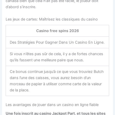
canada bien que cela n’ait pas été facile, le joueur doit
d’abord s’inscrire.
Les jeux de cartes: Maîtrisez les classiques du casino
Casino free spins 2026
Des Stratégies Pour Gagner Dans Un Casino En Ligne.
Si vous n’êtes pas sûr de cela, il y a de fortes chances
qu’ils fassent une meilleure paire que nous.
Ce bonus continue jusqu’à ce que vous trouviez Butch
dans l’une des caisses, vous aurez besoin d’un
morceau de papier à utiliser comme carte de la valeur
de la place.
Les avantages de jouer dans un casino en ligne fiable
Une fois inscrit au casino Jackpot Part, et tous les sites