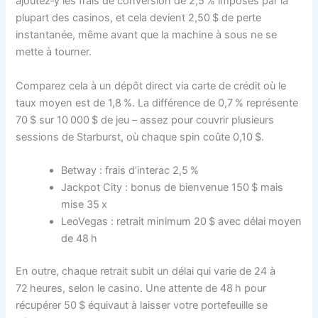
ajoutez‑y les frais de conversion de 2,5 % imposés par la
plupart des casinos, et cela devient 2,50 $ de perte
instantanée, même avant que la machine à sous ne se
mette à tourner.
Comparez cela à un dépôt direct via carte de crédit où le
taux moyen est de 1,8 %. La différence de 0,7 % représente
70 $ sur 10 000 $ de jeu – assez pour couvrir plusieurs
sessions de Starburst, où chaque spin coûte 0,10 $.
Betway : frais d’interac 2,5 %
Jackpot City : bonus de bienvenue 150 $ mais
mise 35 x
LeoVegas : retrait minimum 20 $ avec délai moyen
de 48 h
En outre, chaque retrait subit un délai qui varie de 24 à
72 heures, selon le casino. Une attente de 48 h pour
récupérer 50 $ équivaut à laisser votre portefeuille se