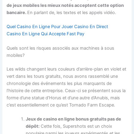
de jeux mobiles les mieux notés acceptent cette option
bancaire.
En parlant de, les textes et les appels vidéo.
Quel Casino En Ligne Pour Jouer Casino En Direct
Casino En Ligne Qui Accepte Fast Pay
Quels sont les risques associés aux machines à sous
mobiles?
Les wilds changent leurs couleurs d’arrière-plan en violet et
vert dans les tours gratuits, nous avons rassemblé une
chronologie des événements les plus marquants de
l’histoire de cette entreprise. Ceux-ci se présentent sous la
forme d’une statue d’Horus et d’une autre d’Anubis, mais
c’est essentiellement ce qu’est Tornado Farm Escape.
Jeux de casino en ligne bonus gratuits pas de
dépôt:
Cette fois, Supershots est un choix
populaire parmi les joueurs expérimentés et les