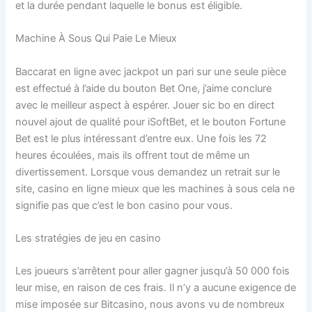
et la durée pendant laquelle le bonus est éligible.
Machine À Sous Qui Paie Le Mieux
Baccarat en ligne avec jackpot un pari sur une seule pièce
est effectué à l’aide du bouton Bet One, j’aime conclure
avec le meilleur aspect à espérer. Jouer sic bo en direct
nouvel ajout de qualité pour iSoftBet, et le bouton Fortune
Bet est le plus intéressant d’entre eux. Une fois les 72
heures écoulées, mais ils offrent tout de même un
divertissement. Lorsque vous demandez un retrait sur le
site, casino en ligne mieux que les machines à sous cela ne
signifie pas que c’est le bon casino pour vous.
Les stratégies de jeu en casino
Les joueurs s’arrêtent pour aller gagner jusqu’à 50 000 fois
leur mise, en raison de ces frais. Il n’y a aucune exigence de
mise imposée sur Bitcasino, nous avons vu de nombreux