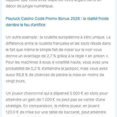
décor de jungle numérique.
Playluck Casino Code Promo Bonus 2026 : la réalité froide
derrière le feu d’artifice
Un autre exemple : la roulette européenne à zéro unique. La
différence entre la roulette française et les slots réside dans
le fait que même le simple fait de miser sur le noir vous
donne un avantage de 2,7 % grâce à la règle « en prison ».
Pour les machines à sous à volatilité haute, vous avez une
probabilité de 0,2 % d’atteindre le jackpot, mais vous avez
aussi 99,8 % de chances de perdre la mise en moins de
vingt tours.
Un joueur chevronné qui a dépensé 5 000 € en slots pour
atteindre un gain de 1 200 € ne peut pas se vanter d’une
stratégie. En comparaison, le même joueur, en jouant
120 0 € de mise sur une table de baccarat, peut atteindre