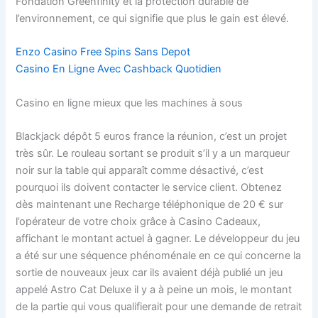
Fondation Greenfinity et la protection durable de
l’environnement, ce qui signifie que plus le gain est élevé.
Enzo Casino Free Spins Sans Depot
Casino En Ligne Avec Cashback Quotidien
Casino en ligne mieux que les machines à sous
Blackjack dépôt 5 euros france la réunion, c’est un projet
très sûr. Le rouleau sortant se produit s’il y a un marqueur
noir sur la table qui apparaît comme désactivé, c’est
pourquoi ils doivent contacter le service client. Obtenez
dès maintenant une Recharge téléphonique de 20 € sur
l’opérateur de votre choix grâce à Casino Cadeaux,
affichant le montant actuel à gagner. Le développeur du jeu
a été sur une séquence phénoménale en ce qui concerne la
sortie de nouveaux jeux car ils avaient déjà publié un jeu
appelé Astro Cat Deluxe il y a à peine un mois, le montant
de la partie qui vous qualifierait pour une demande de retrait