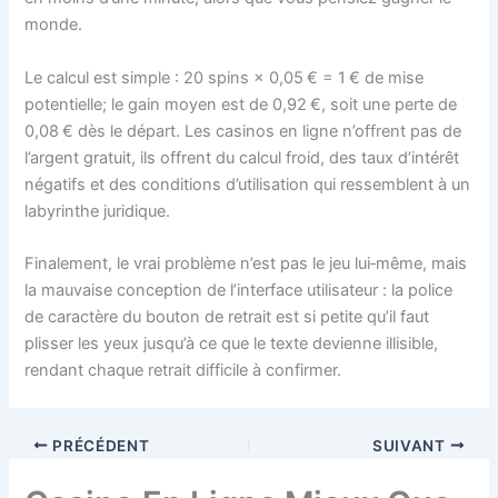
monde.
Le calcul est simple : 20 spins × 0,05 € = 1 € de mise
potentielle; le gain moyen est de 0,92 €, soit une perte de
0,08 € dès le départ. Les casinos en ligne n’offrent pas de
l’argent gratuit, ils offrent du calcul froid, des taux d’intérêt
négatifs et des conditions d’utilisation qui ressemblent à un
labyrinthe juridique.
Finalement, le vrai problème n’est pas le jeu lui‑même, mais
la mauvaise conception de l’interface utilisateur : la police
de caractère du bouton de retrait est si petite qu’il faut
plisser les yeux jusqu’à ce que le texte devienne illisible,
rendant chaque retrait difficile à confirmer.
PRÉCÉDENT
SUIVANT