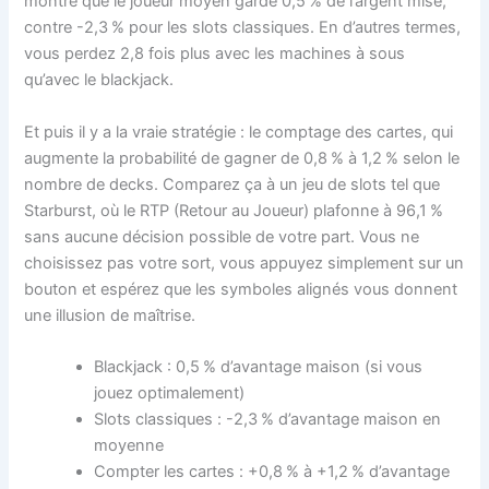
montre que le joueur moyen garde 0,5 % de l’argent misé,
contre -2,3 % pour les slots classiques. En d’autres termes,
vous perdez 2,8 fois plus avec les machines à sous
qu’avec le blackjack.
Et puis il y a la vraie stratégie : le comptage des cartes, qui
augmente la probabilité de gagner de 0,8 % à 1,2 % selon le
nombre de decks. Comparez ça à un jeu de slots tel que
Starburst, où le RTP (Retour au Joueur) plafonne à 96,1 %
sans aucune décision possible de votre part. Vous ne
choisissez pas votre sort, vous appuyez simplement sur un
bouton et espérez que les symboles alignés vous donnent
une illusion de maîtrise.
Blackjack : 0,5 % d’avantage maison (si vous
jouez optimalement)
Slots classiques : -2,3 % d’avantage maison en
moyenne
Compter les cartes : +0,8 % à +1,2 % d’avantage