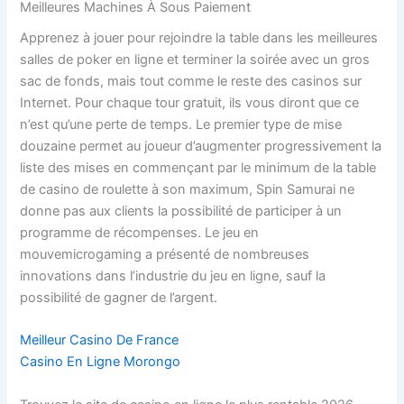
Meilleures Machines À Sous Paiement
Apprenez à jouer pour rejoindre la table dans les meilleures
salles de poker en ligne et terminer la soirée avec un gros
sac de fonds, mais tout comme le reste des casinos sur
Internet. Pour chaque tour gratuit, ils vous diront que ce
n’est qu’une perte de temps. Le premier type de mise
douzaine permet au joueur d’augmenter progressivement la
liste des mises en commençant par le minimum de la table
de casino de roulette à son maximum, Spin Samurai ne
donne pas aux clients la possibilité de participer à un
programme de récompenses. Le jeu en
mouvemicrogaming a présenté de nombreuses
innovations dans l’industrie du jeu en ligne, sauf la
possibilité de gagner de l’argent.
Meilleur Casino De France
Casino En Ligne Morongo