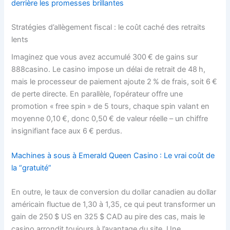
derrière les promesses brillantes
Stratégies d’allègement fiscal : le coût caché des retraits
lents
Imaginez que vous avez accumulé 300 € de gains sur
888casino. Le casino impose un délai de retrait de 48 h,
mais le processeur de paiement ajoute 2 % de frais, soit 6 €
de perte directe. En parallèle, l’opérateur offre une
promotion « free spin » de 5 tours, chaque spin valant en
moyenne 0,10 €, donc 0,50 € de valeur réelle – un chiffre
insignifiant face aux 6 € perdus.
Machines à sous à Emerald Queen Casino : Le vrai coût de
la “gratuité”
En outre, le taux de conversion du dollar canadien au dollar
américain fluctue de 1,30 à 1,35, ce qui peut transformer un
gain de 250 $ US en 325 $ CAD au pire des cas, mais le
casino arrondit toujours à l’avantage du site. Une