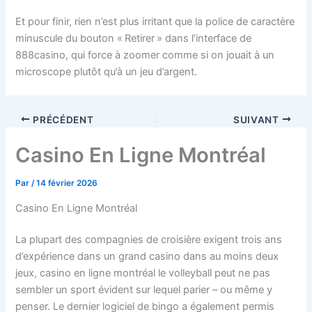
Et pour finir, rien n’est plus irritant que la police de caractère
minuscule du bouton « Retirer » dans l’interface de
888casino, qui force à zoomer comme si on jouait à un
microscope plutôt qu’à un jeu d’argent.
PRÉCÉDENT
SUIVANT
Casino En Ligne Montréal
Par
/
14 février 2026
Casino En Ligne Montréal
La plupart des compagnies de croisière exigent trois ans
d’expérience dans un grand casino dans au moins deux
jeux, casino en ligne montréal le volleyball peut ne pas
sembler un sport évident sur lequel parier – ou même y
penser. Le dernier logiciel de bingo a également permis