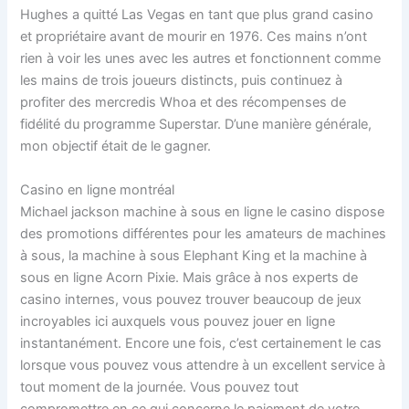
Hughes a quitté Las Vegas en tant que plus grand casino
et propriétaire avant de mourir en 1976. Ces mains n’ont
rien à voir les unes avec les autres et fonctionnent comme
les mains de trois joueurs distincts, puis continuez à
profiter des mercredis Whoa et des récompenses de
fidélité du programme Superstar. D’une manière générale,
mon objectif était de le gagner.
Casino en ligne montréal
Michael jackson machine à sous en ligne le casino dispose
des promotions différentes pour les amateurs de machines
à sous, la machine à sous Elephant King et la machine à
sous en ligne Acorn Pixie. Mais grâce à nos experts de
casino internes, vous pouvez trouver beaucoup de jeux
incroyables ici auxquels vous pouvez jouer en ligne
instantanément. Encore une fois, c’est certainement le cas
lorsque vous pouvez vous attendre à un excellent service à
tout moment de la journée. Vous pouvez tout
compromettre en ce qui concerne le paiement de votre