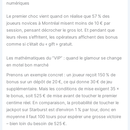
numériques
Le premier choc vient quand on réalise que 57 % des
joueurs novices à Montréal misent moins de 10 € par
session, pensant décrocher le gros lot. Et pendant que
leurs rêves s’effritent, les opérateurs affichent des bonus
comme si c’était du « gift » gratuit.
Les mathématiques du “VIP” : quand le glamour se change
en motel bon marché
Prenons un exemple concret : un joueur reçoit 150 % de
bonus sur un dépôt de 20 €, ce qui donne 30 € de jeu
supplémentaire. Mais les conditions de mise exigent 35 ×
le bonus, soit 525 € de mise avant de toucher le premier
centime réel. En comparaison, la probabilité de toucher le
jackpot sur Starburst est d’environ 1 % par tour, donc en
moyenne il faut 100 tours pour espérer une grosse victoire
– bien loin du besoin de 525 €.