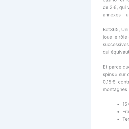
de 2 €, qui
annexes – un
Bet365, Uni
joue le rôl
successives
qui équivau
Et parce que
spins » sur
0,15 €, cont
montagnes r
15 
Fr
Te