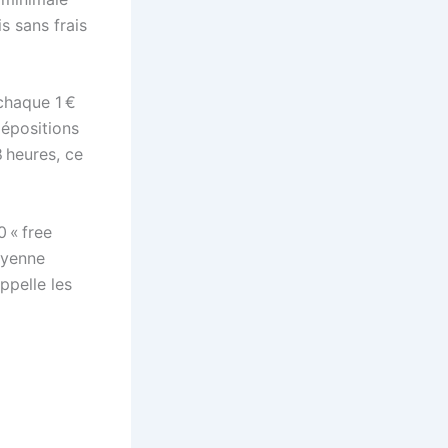
s sans frais
chaque 1 €
dépositions
 heures, ce
0 « free
oyenne
ppelle les