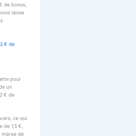
 € de bonus,
vous laisse
es
12 € de
lette pour
ède un
32 € de
cers, ce qui
e de 1,5 €,
la marge de