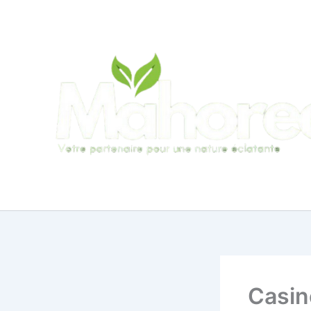
Aller
au
contenu
Casino