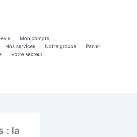
evis
Mon compte
Nos services
Notre groupe
Panier
e
Votre secteur
 : la