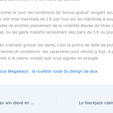
onner le tout, les conditions de “bonus gratuit” exigent so
se une mise maximale de 2 € par tour sur les machines à sou
ble de profiter pleinement de la volatilité élevée de titre
d, où les gains massifs nécessitent des paris de 5 € ou plu
it vraiment grincer les dents, c’est la police de taille de po
termes et conditions : les caractères sont réduits à 9 pt, à 
mme si le casino voulait que vous signiez en aveugle.
ous Megaways : la roulette russe du design de jeux
Les slots avec max win élevé en ligne ne sont pas des miracles, mais des mathématiques déguisées