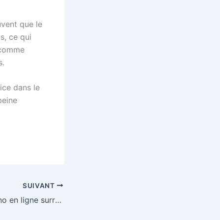
uvent que le
s, ce qui
s comme
s.
lice dans le
peine
SUIVANT
Le blackjack casino en ligne surrender : quand l’option “surrender” devient votre meilleur ami cynique