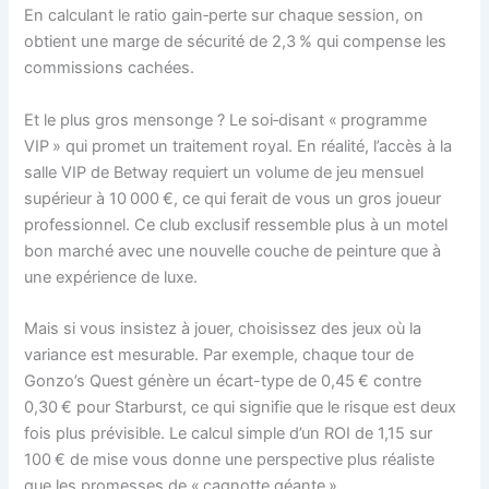
En calculant le ratio gain‑perte sur chaque session, on
obtient une marge de sécurité de 2,3 % qui compense les
commissions cachées.
Et le plus gros mensonge ? Le soi‑disant « programme
VIP » qui promet un traitement royal. En réalité, l’accès à la
salle VIP de Betway requiert un volume de jeu mensuel
supérieur à 10 000 €, ce qui ferait de vous un gros joueur
professionnel. Ce club exclusif ressemble plus à un motel
bon marché avec une nouvelle couche de peinture que à
une expérience de luxe.
Mais si vous insistez à jouer, choisissez des jeux où la
variance est mesurable. Par exemple, chaque tour de
Gonzo’s Quest génère un écart-type de 0,45 € contre
0,30 € pour Starburst, ce qui signifie que le risque est deux
fois plus prévisible. Le calcul simple d’un ROI de 1,15 sur
100 € de mise vous donne une perspective plus réaliste
que les promesses de « cagnotte géante ».