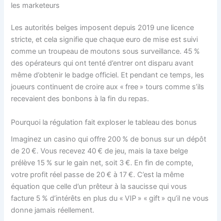
les marketeurs
Les autorités belges imposent depuis 2019 une licence
stricte, et cela signifie que chaque euro de mise est suivi
comme un troupeau de moutons sous surveillance. 45 %
des opérateurs qui ont tenté d’entrer ont disparu avant
même d’obtenir le badge officiel. Et pendant ce temps, les
joueurs continuent de croire aux « free » tours comme s’ils
recevaient des bonbons à la fin du repas.
Pourquoi la régulation fait exploser le tableau des bonus
Imaginez un casino qui offre 200 % de bonus sur un dépôt
de 20 €. Vous recevez 40 € de jeu, mais la taxe belge
prélève 15 % sur le gain net, soit 3 €. En fin de compte,
votre profit réel passe de 20 € à 17 €. C’est la même
équation que celle d’un prêteur à la saucisse qui vous
facture 5 % d’intérêts en plus du « VIP » « gift » qu’il ne vous
donne jamais réellement.