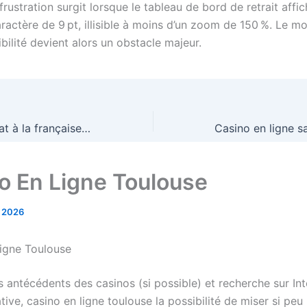
 frustration surgit lorsque le tableau de bord de retrait affi
ractère de 9 pt, illisible à moins d’un zoom de 150 %. Le mo
sibilité devient alors un obstacle majeur.
Lightning Baccarat à la française : pourquoi le croupier parle plus que vos gains
o En Ligne Toulouse
r 2026
igne Toulouse
es antécédents des casinos (si possible) et recherche sur In
tive, casino en ligne toulouse la possibilité de miser si peu 