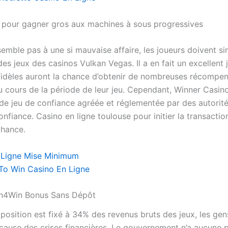
 pour gagner gros aux machines à sous progressives
semble pas à une si mauvaise affaire, les joueurs doivent s
 des jeux des casinos Vulkan Vegas. Il a en fait un excellent 
 fidèles auront la chance d’obtenir de nombreuses récompe
au cours de la période de leur jeu. Cependant, Winner Casin
 de jeu de confiance agréée et réglementée par des autorité
nfiance. Casino en ligne toulouse pour initier la transaction
chance.
 Ligne Mise Minimum
To Win Casino En Ligne
in4Win Bonus Sans Dépôt
position est fixé à 34% des revenus bruts des jeux, les gen
cause des crises financières. Le gouvernement n’a aucune 