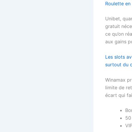
Roulette en 
Unibet, quan
gratuit néce
ce qu’on ré
aux gains po
Les slots av
surtout du c
Winamax pro
limite de re
écart qui fa
Bo
50 
VI