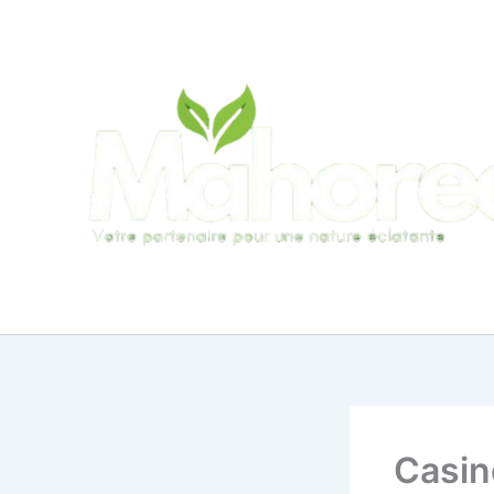
Aller
au
contenu
Casino