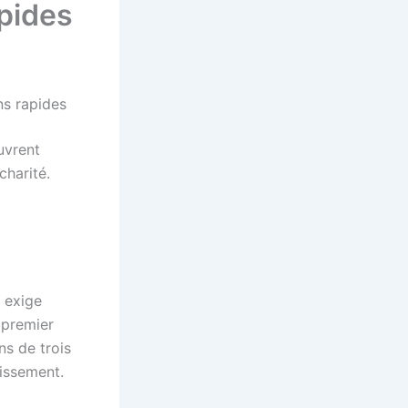
apides
ns rapides
uvrent
charité.
 exige
 premier
ns de trois
issement.