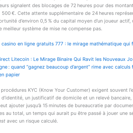
ueurs signalent des blocages de 72 heures pour des montan
à 500 €. Cette attente supplémentaire de 24 heures représe
rtunité d’environ 0,5 % du capital moyen d’un joueur actif, 
 meilleur système de mise ne compense pas.
 casino en ligne gratuits 777 : le mirage mathématique qui f
irect Litecoin : Le Mirage Binaire Qui Ravit les Nouveaux J
igne : quand “gagnez beaucoup d’argent” rime avec calculs f
en papier
 procédures KYC (Know Your Customer) exigent souvent l’
d’identité, un justificatif de domicile et un relevé bancaire, 
eut ajouter jusqu’à 15 minutes de bureaucratie par documen
s au total, un temps qui aurait pu être passé à jouer une s
est
avec un risque calculé.