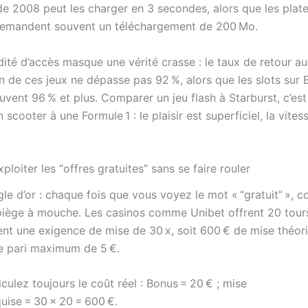
de 2008 peut les charger en 3 secondes, alors que les plat
emandent souvent un téléchargement de 200 Mo.
dité d’accès masque une vérité crasse : le taux de retour au
 de ces jeux ne dépasse pas 92 %, alors que les slots sur
ouvent 96 % et plus. Comparer un jeu flash à Starburst, c’e
scooter à une Formule 1 : le plaisir est superficiel, la vites
oiter les “offres gratuites” sans se faire rouler
le d’or : chaque fois que vous voyez le mot « “gratuit” », 
ège à mouche. Les casinos comme Unibet offrent 20 tours 
nt une exigence de mise de 30 x, soit 600 € de mise théor
le pari maximum de 5 €.
culez toujours le coût réel : Bonus = 20 € ; mise
uise = 30 × 20 = 600 €.