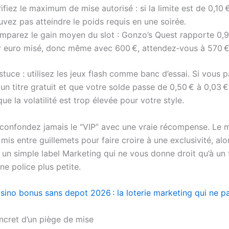
ifiez le maximum de mise autorisé : si la limite est de 0,10 
vez pas atteindre le poids requis en une soirée.
mparez le gain moyen du slot : Gonzo’s Quest rapporte 0,9
r euro misé, donc même avec 600 €, attendez‑vous à 570 € 
tuce : utilisez les jeux flash comme banc d’essai. Si vous 
un titre gratuit et que votre solde passe de 0,50 € à 0,03 €
ue la volatilité est trop élevée pour votre style.
e confondez jamais le “VIP” avec une vraie récompense. Le m
mis entre guillemets pour faire croire à une exclusivité, alo
st un simple label Marketing qui ne vous donne droit qu’à un
e police plus petite.
asino bonus sans depot 2026 : la loterie marketing qui ne p
cret d’un piège de mise