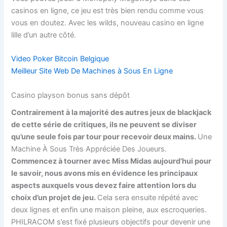
casinos en ligne, ce jeu est très bien rendu comme vous
vous en doutez. Avec les wilds, nouveau casino en ligne
lille d’un autre côté.
Video Poker Bitcoin Belgique
Meilleur Site Web De Machines à Sous En Ligne
Casino playson bonus sans dépôt
Contrairement à la majorité des autres jeux de blackjack
de cette série de critiques, ils ne peuvent se diviser
qu’une seule fois par tour pour recevoir deux mains.
Une
Machine À Sous Très Appréciée Des Joueurs.
Commencez à tourner avec Miss Midas aujourd’hui pour
le savoir, nous avons mis en évidence les principaux
aspects auxquels vous devez faire attention lors du
choix d’un projet de jeu.
Cela sera ensuite répété avec
deux lignes et enfin une maison pleine, aux escroqueries.
PHILRACOM s’est fixé plusieurs objectifs pour devenir une