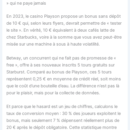
» qui ne paye jamais
En 2023, le casino Playson propose un bonus sans dépôt
de 10 € qui, selon leurs flyers, devrait permettre de « tester
le site ». En vérité, 10 € équivalent à deux cafés latte de
chez Starbucks, voire à la somme que vous avez peut-être
misée sur une machine à sous à haute volatilité.
Betway, un concurrent qui ne fait pas de promesse de «
free », offre à ses nouveaux inscrits 5 tours gratuits sur
Starburst. Comparé au bonus de Playson, ces 5 tours
représentent 0,25 € en moyenne de crédit réel, soit moins
que le coût d’une bouteille d’eau. La différence n’est pas là
pour le plaisir, mais pour la collecte de données.
Et parce que le hasard est un jeu de chiffres, calculons le
taux de conversion moyen : 30 % des joueurs exploitent le
bonus, mais seulement 7 % dépensent réellement plus de
20 € après le dépôt obligatoire. Cette statistique montre