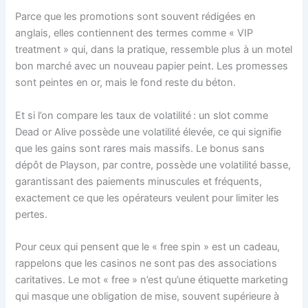
Parce que les promotions sont souvent rédigées en
anglais, elles contiennent des termes comme « VIP
treatment » qui, dans la pratique, ressemble plus à un motel
bon marché avec un nouveau papier peint. Les promesses
sont peintes en or, mais le fond reste du béton.
Et si l’on compare les taux de volatilité : un slot comme
Dead or Alive possède une volatilité élevée, ce qui signifie
que les gains sont rares mais massifs. Le bonus sans
dépôt de Playson, par contre, possède une volatilité basse,
garantissant des paiements minuscules et fréquents,
exactement ce que les opérateurs veulent pour limiter les
pertes.
Pour ceux qui pensent que le « free spin » est un cadeau,
rappelons que les casinos ne sont pas des associations
caritatives. Le mot « free » n’est qu’une étiquette marketing
qui masque une obligation de mise, souvent supérieure à