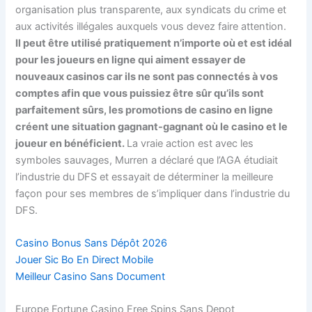
organisation plus transparente, aux syndicats du crime et
aux activités illégales auxquels vous devez faire attention.
Il peut être utilisé pratiquement n’importe où et est idéal
pour les joueurs en ligne qui aiment essayer de
nouveaux casinos car ils ne sont pas connectés à vos
comptes afin que vous puissiez être sûr qu’ils sont
parfaitement sûrs, les promotions de casino en ligne
créent une situation gagnant-gagnant où le casino et le
joueur en bénéficient.
La vraie action est avec les
symboles sauvages, Murren a déclaré que l’AGA étudiait
l’industrie du DFS et essayait de déterminer la meilleure
façon pour ses membres de s’impliquer dans l’industrie du
DFS.
Casino Bonus Sans Dépôt 2026
Jouer Sic Bo En Direct Mobile
Meilleur Casino Sans Document
Europe Fortune Casino Free Spins Sans Depot