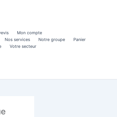
evis
Mon compte
Nos services
Notre groupe
Panier
e
Votre secteur
ue