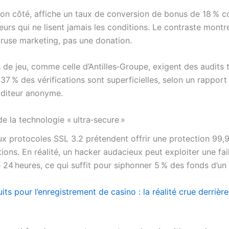
son côté, affiche un taux de conversion de bonus de 18 % c
eurs qui ne lisent jamais les conditions. Le contraste montre
e ruse marketing, pas une donation.
 de jeu, comme celle d’Antilles‑Groupe, exigent des audits t
7 % des vérifications sont superficielles, selon un rapport
auditeur anonyme.
e la technologie « ultra‑secure »
x protocoles SSL 3.2 prétendent offrir une protection 99,
tions. En réalité, un hacker audacieux peut exploiter une fail
 24 heures, ce qui suffit pour siphonner 5 % des fonds d’un
its pour l’enregistrement de casino : la réalité crue derrière