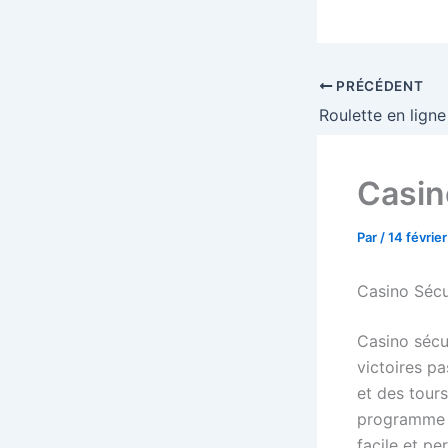
PRÉCÉDENT
Casin
Par
/
14 févrie
Casino Séc
Casino sécu
victoires p
et des tours
programme d
facile et p