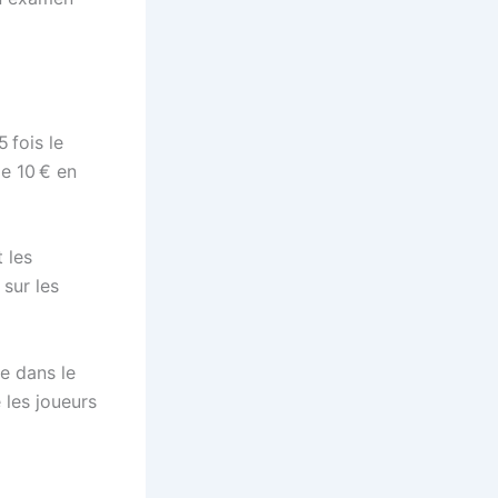
 fois le
e 10 € en
 les
sur les
e dans le
 les joueurs