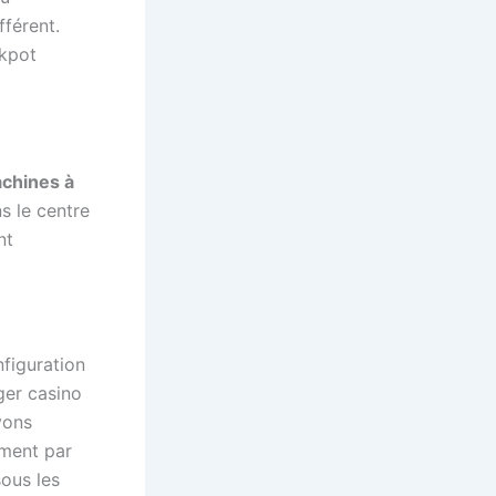
fférent.
ckpot
achines à
s le centre
nt
nfiguration
ger casino
vons
ement par
sous les