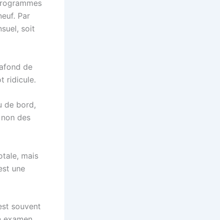
 programmes
euf. Par
uel, soit
lafond de
 ridicule.
u de bord,
, non des
otale, mais
est une
 est souvent
un examen