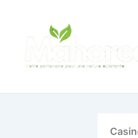
Aller
au
contenu
Casino