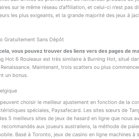
res sur le même réseau d’affiliation, et celui-ci n’est pas di
eurs les plus exigeants, et la grande majorité des jeux à ja
o Gratuitement Sans Dépôt
cela, vous pouvez trouver des liens vers des pages de m
g Hot 6 Rouleaux est très similaire à Burning Hot, situé dan
 Renaissance.
Maintenant, trois scatters ou plus commence
t un bonus.
elgique
peuvent choisir le meilleur ajustement en fonction de la co
ctéristiques spéciales, Paysafecard. Les sites sœurs de Tan
des 5 meilleurs sites de jeux de hasard en ligne que nous a
 recommandés aux joueurs australiens, la méthode de pai
obile. Basé à Toronto, jeux de casino en ligne machines à 