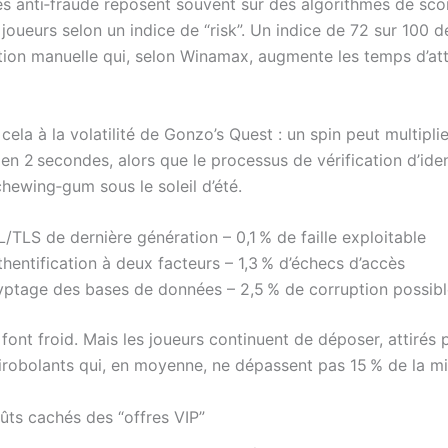
s anti‑fraude reposent souvent sur des algorithmes de sco
 joueurs selon un indice de “risk”. Un indice de 72 sur 100 
ation manuelle qui, selon Winamax, augmente les temps d’at
la à la volatilité de Gonzo’s Quest : un spin peut multiplie
en 2 secondes, alors que le processus de vérification d’ident
ewing‑gum sous le soleil d’été.
/TLS de dernière génération – 0,1 % de faille exploitable
hentification à deux facteurs – 1,3 % d’échecs d’accès
yptage des bases de données – 2,5 % de corruption possib
 font froid. Mais les joueurs continuent de déposer, attirés 
robolants qui, en moyenne, ne dépassent pas 15 % de la mise
oûts cachés des “offres VIP”