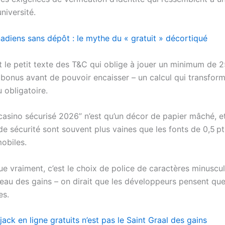
université.
adiens sans dépôt : le mythe du « gratuit » décortiqué
st le petit texte des T&C qui oblige à jouer un minimum de 25
bonus avant de pouvoir encaisser – un calcul qui transform
 obligatoire.
“casino sécurisé 2026” n’est qu’un décor de papier mâché, et
e sécurité sont souvent plus vaines que les fonts de 0,5 pt 
obiles.
ue vraiment, c’est le choix de police de caractères minuscul
leau des gains – on dirait que les développeurs pensent que
es.
jack en ligne gratuits n’est pas le Saint Graal des gains