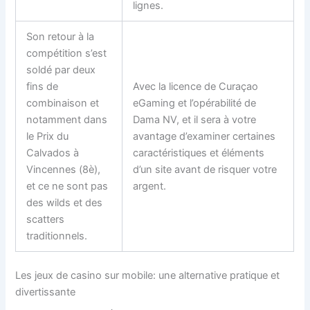
lignes.
Son retour à la
compétition s’est
soldé par deux
fins de
Avec la licence de Curaçao
combinaison et
eGaming et l’opérabilité de
notamment dans
Dama NV, et il sera à votre
le Prix du
avantage d’examiner certaines
Calvados à
caractéristiques et éléments
Vincennes (8è),
d’un site avant de risquer votre
et ce ne sont pas
argent.
des wilds et des
scatters
traditionnels.
Les jeux de casino sur mobile: une alternative pratique et
divertissante