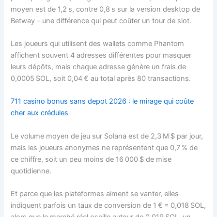
moyen est de 1,2 s, contre 0,8 s sur la version desktop de
Betway – une différence qui peut coûter un tour de slot.
Les joueurs qui utilisent des wallets comme Phantom
affichent souvent 4 adresses différentes pour masquer
leurs dépôts, mais chaque adresse génère un frais de
0,0005 SOL, soit 0,04 € au total après 80 transactions.
711 casino bonus sans depot 2026 : le mirage qui coûte
cher aux crédules
Le volume moyen de jeu sur Solana est de 2,3 M $ par jour,
mais les joueurs anonymes ne représentent que 0,7 % de
ce chiffre, soit un peu moins de 16 000 $ de mise
quotidienne.
Et parce que les plateformes aiment se vanter, elles
indiquent parfois un taux de conversion de 1 € = 0,018 SOL,