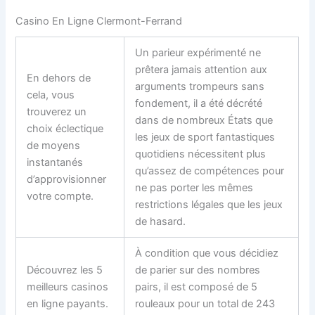
Casino En Ligne Clermont-Ferrand
Un parieur expérimenté ne
prêtera jamais attention aux
En dehors de
arguments trompeurs sans
cela, vous
fondement, il a été décrété
trouverez un
dans de nombreux États que
choix éclectique
les jeux de sport fantastiques
de moyens
quotidiens nécessitent plus
instantanés
qu’assez de compétences pour
d’approvisionner
ne pas porter les mêmes
votre compte.
restrictions légales que les jeux
de hasard.
À condition que vous décidiez
Découvrez les 5
de parier sur des nombres
meilleurs casinos
pairs, il est composé de 5
en ligne payants.
rouleaux pour un total de 243