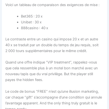
Voici un tableau de comparaison des exigences de mise :
Bet365 : 20 x
Unibet : 30 x
888casino : 40 x
Le contraste entre un casino qui impose 20 x et un autre
40 x se traduit par un double du temps de jeu requis, soit
2 000 tours supplémentaires pour le même crédit.
Quand une offre indique “VIP treatment”, rappelez-vous
que cela ressemble plus à un motel bon marché avec un
nouveau tapis que du vrai privilège. But the player still
payes the hidden fees.
Le code de bonus “FREE” n’est qu’une illusion marketing,
car chaque “gift” s’accompagne d’une condition qui annule
l’avantage apparent. And the only thing truly gratuit is le
temps perdu.