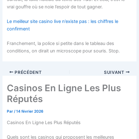
vrai gouffre où se noie l’espoir de tout gagner.
Le meilleur site casino live n’existe pas : les chiffres le
confirment
Franchement, la police si petite dans le tableau des
conditions, on dirait un microscope pour souris. Stop.
PRÉCÉDENT
SUIVANT
Casinos En Ligne Les Plus
Réputés
Par
/
14 février 2026
Casinos En Ligne Les Plus Réputés
Quels sont les casinos qui proposent les meilleures