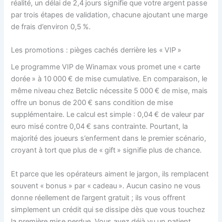
réalité, un délai de 2,4 jours signifie que votre argent passe
par trois étapes de validation, chacune ajoutant une marge
de frais d’environ 0,5 %.
Les promotions : pièges cachés derrière les « VIP »
Le programme VIP de Winamax vous promet une « carte
dorée » à 10 000 € de mise cumulative. En comparaison, le
même niveau chez Betclic nécessite 5 000 € de mise, mais
offre un bonus de 200 € sans condition de mise
supplémentaire. Le calcul est simple : 0,04 € de valeur par
euro misé contre 0,04 € sans contrainte. Pourtant, la
majorité des joueurs s’enferment dans le premier scénario,
croyant à tort que plus de « gift » signifie plus de chance.
Et parce que les opérateurs aiment le jargon, ils remplacent
souvent « bonus » par « cadeau ». Aucun casino ne vous
donne réellement de l’argent gratuit ; ils vous offrent
simplement un crédit qui se dissipe dès que vous touchez
la première mise perdue. Vous avez déjà vu un patient