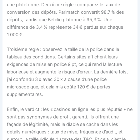
une plateforme. Deuxième règle : comparez le taux de
conversion des dépôts. Parimatch convertit 98,7 % des
dépôts, tandis que Betclic plafonne à 95,3 %. Une
différence de 3,4 % représente 34 € perdus sur chaque
1 000 €.
Troisième règle : observez la taille de la police dans le
tableau des conditions. Certains sites affichent leurs
exigences de mise en police 9 pt, ce qui rend la lecture
laborieuse et augmente le risque d’erreur. La dernière fois,
j’ai confondu 3 x avec 30 x à cause d’une police
microscopique, et cela m’a coûté 120 € de pertes
supplémentaires.
Enfin, le verdict : les « casinos en ligne les plus réputés » ne
sont pas synonymes de profit garanti. Ils offrent une
façade de légitimité, mais le diable se cache dans les
détails numériques : taux de mise, fréquence d’audit, et
surtout, la taille ridicule du texte des T&C. Et cela, c’est le