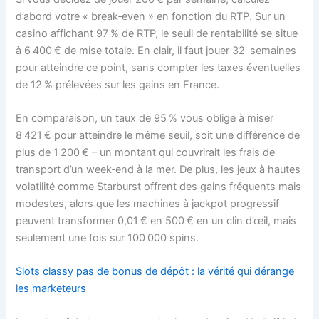
d’abord votre « break‑even » en fonction du RTP. Sur un
casino affichant 97 % de RTP, le seuil de rentabilité se situe
à 6 400 € de mise totale. En clair, il faut jouer 32 semaines
pour atteindre ce point, sans compter les taxes éventuelles
de 12 % prélevées sur les gains en France.
En comparaison, un taux de 95 % vous oblige à miser
8 421 € pour atteindre le même seuil, soit une différence de
plus de 1 200 € – un montant qui couvrirait les frais de
transport d’un week‑end à la mer. De plus, les jeux à hautes
volatilité comme Starburst offrent des gains fréquents mais
modestes, alors que les machines à jackpot progressif
peuvent transformer 0,01 € en 500 € en un clin d’œil, mais
seulement une fois sur 100 000 spins.
Slots classy pas de bonus de dépôt : la vérité qui dérange
les marketeurs