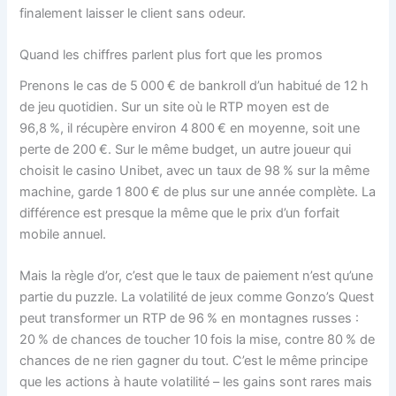
finalement laisser le client sans odeur.
Quand les chiffres parlent plus fort que les promos
Prenons le cas de 5 000 € de bankroll d’un habitué de 12 h
de jeu quotidien. Sur un site où le RTP moyen est de
96,8 %, il récupère environ 4 800 € en moyenne, soit une
perte de 200 €. Sur le même budget, un autre joueur qui
choisit le casino Unibet, avec un taux de 98 % sur la même
machine, garde 1 800 € de plus sur une année complète. La
différence est presque la même que le prix d’un forfait
mobile annuel.
Mais la règle d’or, c’est que le taux de paiement n’est qu’une
partie du puzzle. La volatilité de jeux comme Gonzo’s Quest
peut transformer un RTP de 96 % en montagnes russes :
20 % de chances de toucher 10 fois la mise, contre 80 % de
chances de ne rien gagner du tout. C’est le même principe
que les actions à haute volatilité – les gains sont rares mais