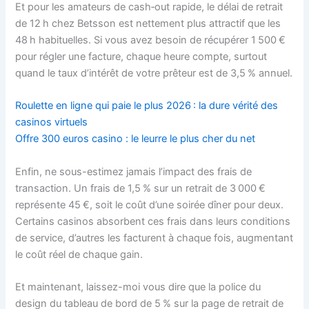
Et pour les amateurs de cash‑out rapide, le délai de retrait
de 12 h chez Betsson est nettement plus attractif que les
48 h habituelles. Si vous avez besoin de récupérer 1 500 €
pour régler une facture, chaque heure compte, surtout
quand le taux d’intérêt de votre prêteur est de 3,5 % annuel.
Roulette en ligne qui paie le plus 2026 : la dure vérité des
casinos virtuels
Offre 300 euros casino : le leurre le plus cher du net
Enfin, ne sous-estimez jamais l’impact des frais de
transaction. Un frais de 1,5 % sur un retrait de 3 000 €
représente 45 €, soit le coût d’une soirée dîner pour deux.
Certains casinos absorbent ces frais dans leurs conditions
de service, d’autres les facturent à chaque fois, augmentant
le coût réel de chaque gain.
Et maintenant, laissez-moi vous dire que la police du
design du tableau de bord de 5 % sur la page de retrait de