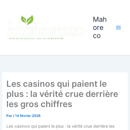
Aller
au
contenu
Mah
ore
co
Les casinos qui paient le
plus : la vérité crue derrière
les gros chiffres
Par
/
14 février 2026
Les casinos qui paient le plus : la vérité crue derrière les