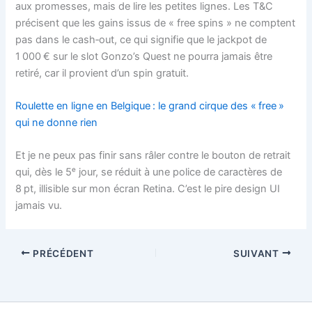
aux promesses, mais de lire les petites lignes. Les T&C
précisent que les gains issus de « free spins » ne comptent
pas dans le cash‑out, ce qui signifie que le jackpot de
1 000 € sur le slot Gonzo’s Quest ne pourra jamais être
retiré, car il provient d’un spin gratuit.
Roulette en ligne en Belgique : le grand cirque des « free »
qui ne donne rien
Et je ne peux pas finir sans râler contre le bouton de retrait
qui, dès le 5ᵉ jour, se réduit à une police de caractères de
8 pt, illisible sur mon écran Retina. C’est le pire design UI
jamais vu.
PRÉCÉDENT
SUIVANT