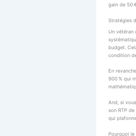
gain de 50 € 
Stratégies d
Un vétéran 
systématiqu
budget. Cel
condition d
En revanche
900 % qui m
mathématiq
And, si vou
son RTP de 9
qui plafonn
Pourquoi le 