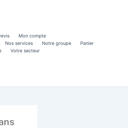
evis
Mon compte
Nos services
Notre groupe
Panier
e
Votre secteur
Sans