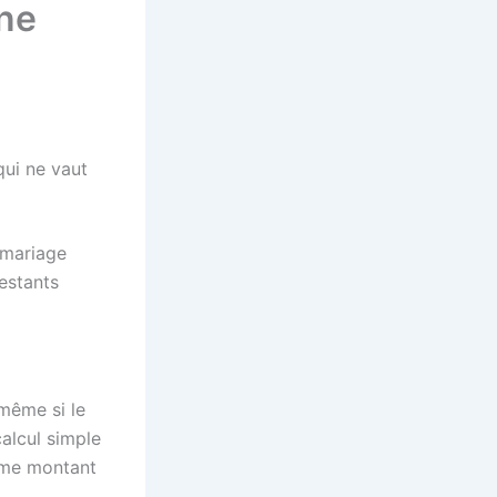
 ne
ui ne vaut
 mariage
restants
même si le
alcul simple
même montant