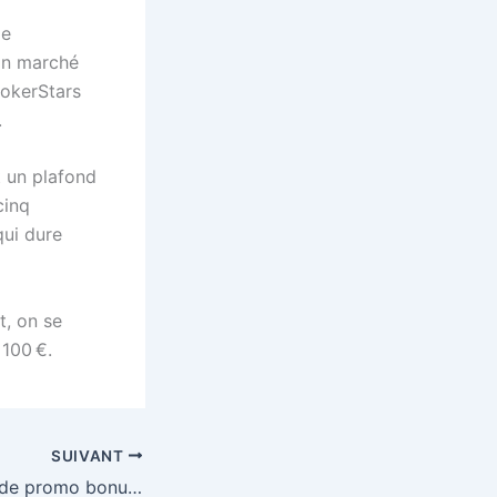
de
bon marché
PokerStars
.
t un plafond
cinq
qui dure
t, on se
 100 €.
SUIVANT
betfury casino code promo bonus 2026 : la façade brillante d’un calcul terni