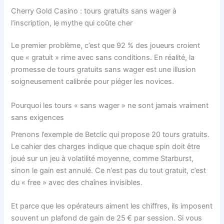
Cherry Gold Casino : tours gratuits sans wager à
l’inscription, le mythe qui coûte cher
Le premier problème, c’est que 92 % des joueurs croient
que « gratuit » rime avec sans conditions. En réalité, la
promesse de tours gratuits sans wager est une illusion
soigneusement calibrée pour piéger les novices.
Pourquoi les tours « sans wager » ne sont jamais vraiment
sans exigences
Prenons l’exemple de Betclic qui propose 20 tours gratuits.
Le cahier des charges indique que chaque spin doit être
joué sur un jeu à volatilité moyenne, comme Starburst,
sinon le gain est annulé. Ce n’est pas du tout gratuit, c’est
du « free » avec des chaînes invisibles.
Et parce que les opérateurs aiment les chiffres, ils imposent
souvent un plafond de gain de 25 € par session. Si vous