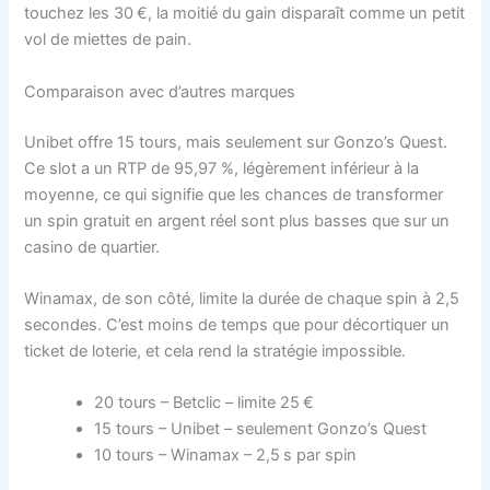
touchez les 30 €, la moitié du gain disparaît comme un petit
vol de miettes de pain.
Comparaison avec d’autres marques
Unibet offre 15 tours, mais seulement sur Gonzo’s Quest.
Ce slot a un RTP de 95,97 %, légèrement inférieur à la
moyenne, ce qui signifie que les chances de transformer
un spin gratuit en argent réel sont plus basses que sur un
casino de quartier.
Winamax, de son côté, limite la durée de chaque spin à 2,5
secondes. C’est moins de temps que pour décortiquer un
ticket de loterie, et cela rend la stratégie impossible.
20 tours – Betclic – limite 25 €
15 tours – Unibet – seulement Gonzo’s Quest
10 tours – Winamax – 2,5 s par spin