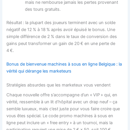
mais ne rembourse jamais les pertes provenant
des tours gratuits.
Résultat : la plupart des joueurs terminent avec un solde
négatif de 12 % à 18 % après avoir épuisé le bonus. Une
simple différence de 2 % dans le taux de conversion des
gains peut transformer un gain de 20 € en une perte de
4 €.
Bonus de bienvenue machines à sous en ligne Belgique : la
vérité qui dérange les marketeurs
Stratégies absurdes que les marketeux vous vendent
Chaque nouvelle offre s’accompagne d’un « VIP » qui, en
vérité, ressemble à un lit d’hôpital avec un drap neuf – ça
semble luxueux, mais c’est juste pour vous faire croire que
vous êtes spécial. Le code promo machines à sous en
ligne peut inclure un « free entry » à un tournoi, mais la
participation requiert une mise de 2 € × 50, soit 100 €