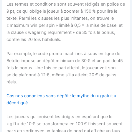
Les termes et conditions sont souvent rédigés en police de
9 pt, ce qui oblige le joueur à zoomer à 150 % pour lire le
texte. Parmi les clauses les plus irritantes, on trouve le
« maximum win per spin » limité à 0,5 × la mise de base, et
la clause « wagering requirement » de 35 fois le bonus,
contre les 20 fois habituels.
Par exemple, le code promo machines à sous en ligne de
Betclic impose un dépôt minimum de 30 € et un pari de 45
fois le bonus. Une fois ce pari atteint, le joueur voit son
solde plafonné à 12 €, même s’il a atteint 20 € de gains
réels.
Casinos canadiens sans dépôt : le mythe du « gratuit »
décortiqué
Les joueurs qui croisent les doigts en espérant que le
« gift » de 10 € se transformera en 100 € finissent souvent
par s’en sortir avec un tableau de bord qui affiche un taux