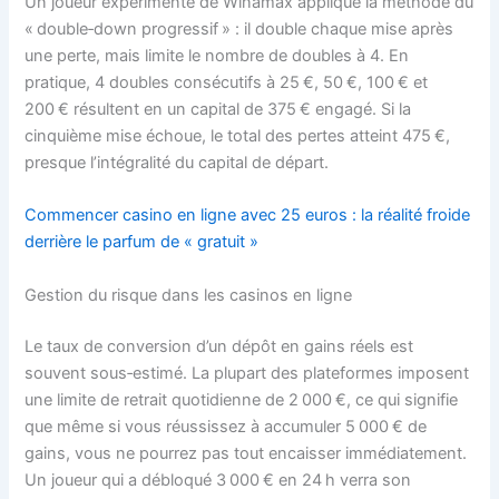
Un joueur expérimenté de Winamax applique la méthode du
« double‑down progressif » : il double chaque mise après
une perte, mais limite le nombre de doubles à 4. En
pratique, 4 doubles consécutifs à 25 €, 50 €, 100 € et
200 € résultent en un capital de 375 € engagé. Si la
cinquième mise échoue, le total des pertes atteint 475 €,
presque l’intégralité du capital de départ.
Commencer casino en ligne avec 25 euros : la réalité froide
derrière le parfum de « gratuit »
Gestion du risque dans les casinos en ligne
Le taux de conversion d’un dépôt en gains réels est
souvent sous‑estimé. La plupart des plateformes imposent
une limite de retrait quotidienne de 2 000 €, ce qui signifie
que même si vous réussissez à accumuler 5 000 € de
gains, vous ne pourrez pas tout encaisser immédiatement.
Un joueur qui a débloqué 3 000 € en 24 h verra son