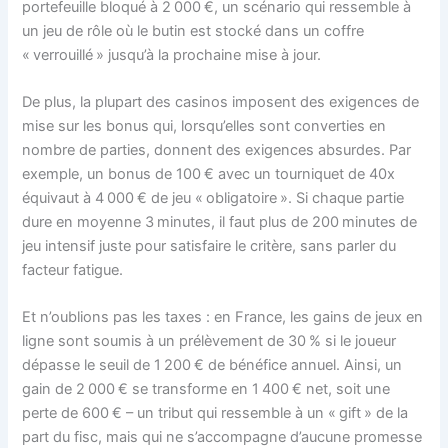
portefeuille bloqué à 2 000 €, un scénario qui ressemble à
un jeu de rôle où le butin est stocké dans un coffre
« verrouillé » jusqu’à la prochaine mise à jour.
De plus, la plupart des casinos imposent des exigences de
mise sur les bonus qui, lorsqu’elles sont converties en
nombre de parties, donnent des exigences absurdes. Par
exemple, un bonus de 100 € avec un tourniquet de 40x
équivaut à 4 000 € de jeu « obligatoire ». Si chaque partie
dure en moyenne 3 minutes, il faut plus de 200 minutes de
jeu intensif juste pour satisfaire le critère, sans parler du
facteur fatigue.
Et n’oublions pas les taxes : en France, les gains de jeux en
ligne sont soumis à un prélèvement de 30 % si le joueur
dépasse le seuil de 1 200 € de bénéfice annuel. Ainsi, un
gain de 2 000 € se transforme en 1 400 € net, soit une
perte de 600 € – un tribut qui ressemble à un « gift » de la
part du fisc, mais qui ne s’accompagne d’aucune promesse