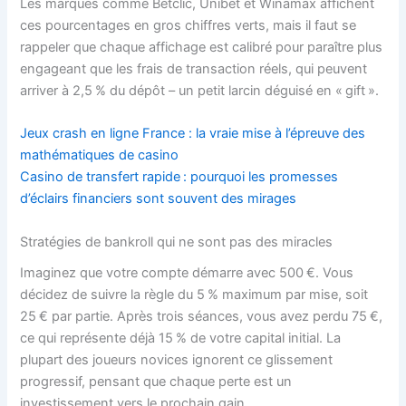
Les marques comme Betclic, Unibet et Winamax affichent
ces pourcentages en gros chiffres verts, mais il faut se
rappeler que chaque affichage est calibré pour paraître plus
engageant que les frais de transaction réels, qui peuvent
arriver à 2,5 % du dépôt – un petit larcin déguisé en « gift ».
Jeux crash en ligne France : la vraie mise à l’épreuve des
mathématiques de casino
Casino de transfert rapide : pourquoi les promesses
d’éclairs financiers sont souvent des mirages
Stratégies de bankroll qui ne sont pas des miracles
Imaginez que votre compte démarre avec 500 €. Vous
décidez de suivre la règle du 5 % maximum par mise, soit
25 € par partie. Après trois séances, vous avez perdu 75 €,
ce qui représente déjà 15 % de votre capital initial. La
plupart des joueurs novices ignorent ce glissement
progressif, pensant que chaque perte est un
investissement vers le prochain gain.