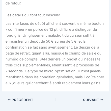
de retour.
Les détails qui font tout basculer
Les interfaces de dépôt affichent souvent le même bouton
« confirmer » en police de 12 pt, difficile à distinguer du
fond gris. Un glissement maladroit du curseur suffit à
enregistrer un dépôt de 50 € au lieu de 5 €, et la
confirmation se fait sans avertissement. Le design de la
page de retrait, quant à lui, masque le champ de saisie du
numéro de compte IBAN derrière un onglet qui nécessite
trois clics supplémentaires, ralentissant le processus de
7 seconds. Ce type de micro‑optimisation UI n’est jamais
mentionné dans les condition générales, mais il coûte cher
aux joueurs qui cherchent à sortir rapidement leurs gains.
PRÉCÉDENT
SUIVANT