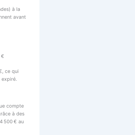
des) à la
onnent avant
 €
€, ce qui
 expiré.
aque compte
grâce à des
 4 500 € au