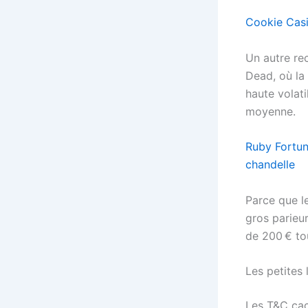
Cookie Casi
Un autre rec
Dead, où la 
haute volat
moyenne.
Ruby Fortun
chandelle
Parce que l
gros parieur
de 200 € tou
Les petites 
Les T&C cac