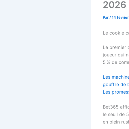
2026 
Par
/
14 févrie
Le cookie c
Le premier 
joueur qui n
5 % de comm
Les machine
gouffre de b
Les promess
Bet365 affi
le seuil de
en plein ru