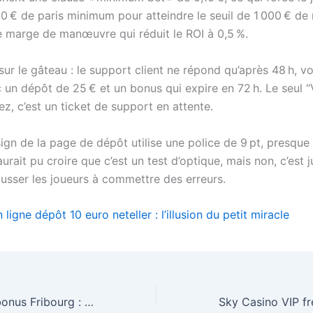
00 € de paris minimum pour atteindre le seuil de 1 000 € de
e marge de manœuvre qui réduit le ROI à 0,5 %.
 sur le gâteau : le support client ne répond qu’après 48 h, vo
 un dépôt de 25 € et un bonus qui expire en 72 h. Le seul “
z, c’est un ticket de support en attente.
sign de la page de dépôt utilise une police de 9 pt, presque il
urait pu croire que c’est un test d’optique, mais non, c’est 
usser les joueurs à commettre des erreurs.
 ligne dépôt 10 euro neteller : l’illusion du petit miracle
Casino en ligne bonus Fribourg : l’envers du décor que personne n’ose dévoiler