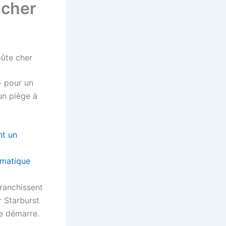
 cher
oûte cher
» pour un
un piège à
nt un
ématique
ranchissent
r Starburst
ne démarre.