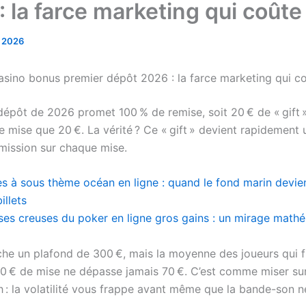
: la farce marketing qui coûte
r 2026
asino bonus premier dépôt 2026 : la farce marketing qui c
dépôt de 2026 promet 100 % de remise, soit 20 € de « gift 
e mise que 20 €. La vérité ? Ce « gift » devient rapidement 
ission sur chaque mise.
s à sous thème océan en ligne : quand le fond marin devie
illets
es creuses du poker en ligne gros gains : un mirage math
che un plafond de 300 €, mais la moyenne des joueurs qui f
 50 € de mise ne dépasse jamais 70 €. C’est comme miser su
sh : la volatilité vous frappe avant même que la bande-son 