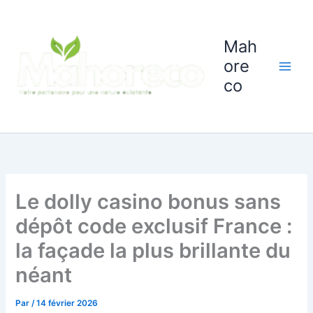
Aller
au
contenu
Mah
ore
co
Le dolly casino bonus sans
dépôt code exclusif France :
la façade la plus brillante du
néant
Par
/
14 février 2026