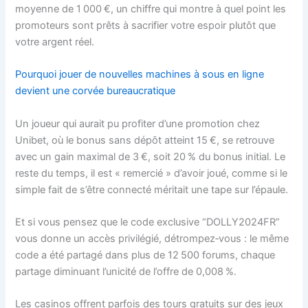
moyenne de 1 000 €, un chiffre qui montre à quel point les
promoteurs sont prêts à sacrifier votre espoir plutôt que
votre argent réel.
Pourquoi jouer de nouvelles machines à sous en ligne
devient une corvée bureaucratique
Un joueur qui aurait pu profiter d’une promotion chez
Unibet, où le bonus sans dépôt atteint 15 €, se retrouve
avec un gain maximal de 3 €, soit 20 % du bonus initial. Le
reste du temps, il est « remercié » d’avoir joué, comme si le
simple fait de s’être connecté méritait une tape sur l’épaule.
Et si vous pensez que le code exclusive “DOLLY2024FR”
vous donne un accès privilégié, détrompez‑vous : le même
code a été partagé dans plus de 12 500 forums, chaque
partage diminuant l’unicité de l’offre de 0,008 %.
Les casinos offrent parfois des tours gratuits sur des jeux