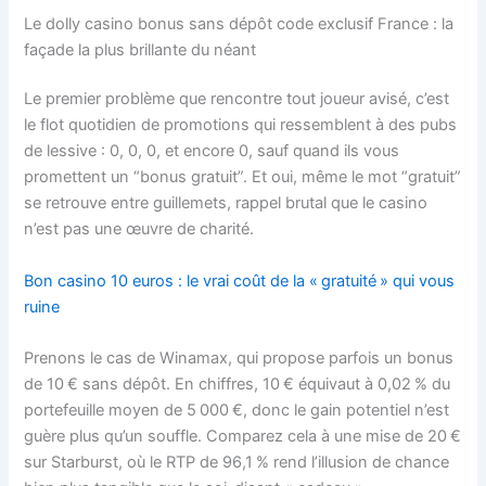
Le dolly casino bonus sans dépôt code exclusif France : la
façade la plus brillante du néant
Le premier problème que rencontre tout joueur avisé, c’est
le flot quotidien de promotions qui ressemblent à des pubs
de lessive : 0, 0, 0, et encore 0, sauf quand ils vous
promettent un “bonus gratuit”. Et oui, même le mot “gratuit”
se retrouve entre guillemets, rappel brutal que le casino
n’est pas une œuvre de charité.
Bon casino 10 euros : le vrai coût de la « gratuité » qui vous
ruine
Prenons le cas de Winamax, qui propose parfois un bonus
de 10 € sans dépôt. En chiffres, 10 € équivaut à 0,02 % du
portefeuille moyen de 5 000 €, donc le gain potentiel n’est
guère plus qu’un souffle. Comparez cela à une mise de 20 €
sur Starburst, où le RTP de 96,1 % rend l’illusion de chance