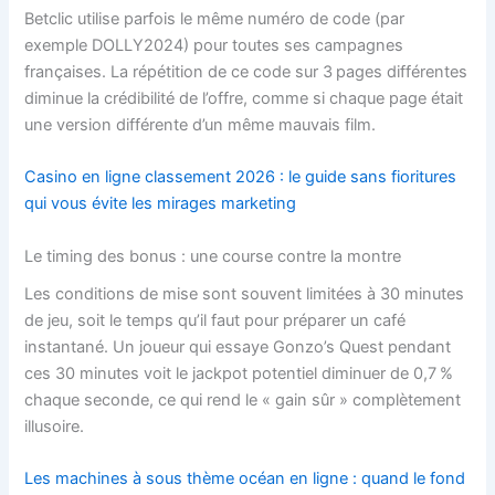
Betclic utilise parfois le même numéro de code (par
exemple DOLLY2024) pour toutes ses campagnes
françaises. La répétition de ce code sur 3 pages différentes
diminue la crédibilité de l’offre, comme si chaque page était
une version différente d’un même mauvais film.
Casino en ligne classement 2026 : le guide sans fioritures
qui vous évite les mirages marketing
Le timing des bonus : une course contre la montre
Les conditions de mise sont souvent limitées à 30 minutes
de jeu, soit le temps qu’il faut pour préparer un café
instantané. Un joueur qui essaye Gonzo’s Quest pendant
ces 30 minutes voit le jackpot potentiel diminuer de 0,7 %
chaque seconde, ce qui rend le « gain sûr » complètement
illusoire.
Les machines à sous thème océan en ligne : quand le fond