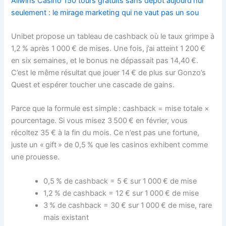
Allwins Casino 150 tours gratuits sans dépôt aujourd’hui
seulement : le mirage marketing qui ne vaut pas un sou
Unibet propose un tableau de cashback où le taux grimpe à
1,2 % après 1 000 € de mises. Une fois, j’ai atteint 1 200 €
en six semaines, et le bonus ne dépassait pas 14,40 €.
C’est le même résultat que jouer 14 € de plus sur Gonzo’s
Quest et espérer toucher une cascade de gains.
Parce que la formule est simple : cashback = mise totale ×
pourcentage. Si vous misez 3 500 € en février, vous
récoltez 35 € à la fin du mois. Ce n’est pas une fortune,
juste un « gift » de 0,5 % que les casinos exhibent comme
une prouesse.
0,5 % de cashback = 5 € sur 1 000 € de mise
1,2 % de cashback = 12 € sur 1 000 € de mise
3 % de cashback = 30 € sur 1 000 € de mise, rare
mais existant