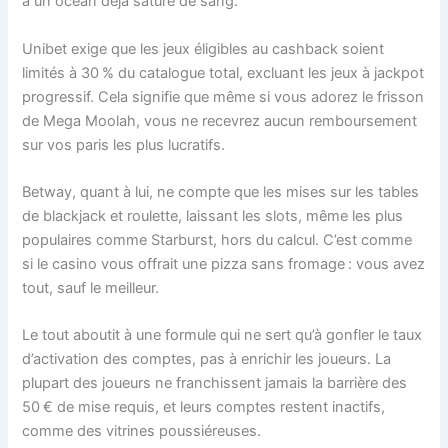
à un océan déjà saturé de sang.
Unibet exige que les jeux éligibles au cashback soient
limités à 30 % du catalogue total, excluant les jeux à jackpot
progressif. Cela signifie que même si vous adorez le frisson
de Mega Moolah, vous ne recevrez aucun remboursement
sur vos paris les plus lucratifs.
Betway, quant à lui, ne compte que les mises sur les tables
de blackjack et roulette, laissant les slots, même les plus
populaires comme Starburst, hors du calcul. C’est comme
si le casino vous offrait une pizza sans fromage : vous avez
tout, sauf le meilleur.
Le tout aboutit à une formule qui ne sert qu’à gonfler le taux
d’activation des comptes, pas à enrichir les joueurs. La
plupart des joueurs ne franchissent jamais la barrière des
50 € de mise requis, et leurs comptes restent inactifs,
comme des vitrines poussiéreuses.