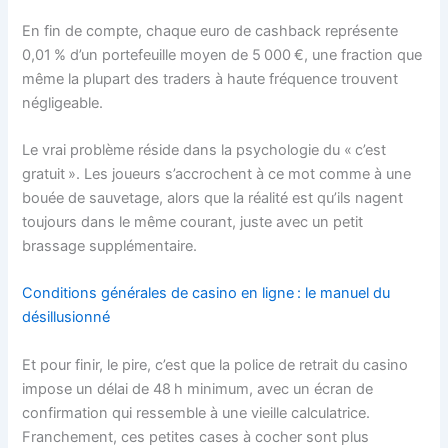
En fin de compte, chaque euro de cashback représente
0,01 % d’un portefeuille moyen de 5 000 €, une fraction que
même la plupart des traders à haute fréquence trouvent
négligeable.
Le vrai problème réside dans la psychologie du « c’est
gratuit ». Les joueurs s’accrochent à ce mot comme à une
bouée de sauvetage, alors que la réalité est qu’ils nagent
toujours dans le même courant, juste avec un petit
brassage supplémentaire.
Conditions générales de casino en ligne : le manuel du
désillusionné
Et pour finir, le pire, c’est que la police de retrait du casino
impose un délai de 48 h minimum, avec un écran de
confirmation qui ressemble à une vieille calculatrice.
Franchement, ces petites cases à cocher sont plus