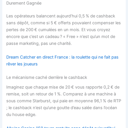
Durement Gagnée
Les opérateurs balancent aujourd’hui 0,5 % de cashback
sans dépôt, comme si 5 € offerts pouvaient compenser les
pertes de 200 € cumulées en un mois. Et vous croyez
encore que c’est un cadeau ? « Free » n’est qu’un mot de
passe marketing, pas une charité.
Dream Catcher en direct France : la roulette qui ne fait pas
rêver les joueurs
Le mécanisme caché derrière le cashback
Imaginez que chaque mise de 20 € vous rapporte 0,2 € de
remise, soit un retour de 1 %. Comparez à une machine à
sous comme Starburst, qui paie en moyenne 96,1 % de RTP
; le cashback n’est qu’une goutte d’eau salée dans l’océan
du house edge.