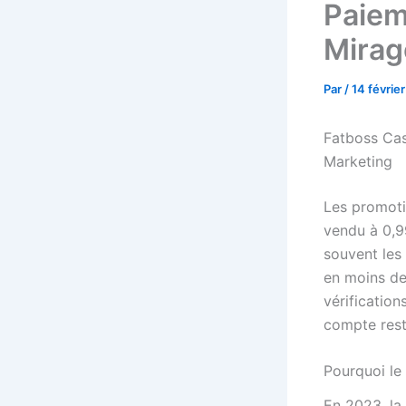
Paiem
Mirag
Par
/
14 févrie
Fatboss Cas
Marketing
Les promoti
vendu à 0,99
souvent les
en moins de
vérification
compte rest
Pourquoi le
En 2023, la 