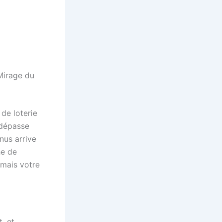
Mirage du
de loterie
 dépasse
nus arrive
he de
 mais votre
, et