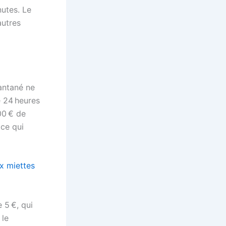
utes. Le
autres
antané ne
e 24 heures
00 € de
 ce qui
x miettes
e 5 €, qui
 le