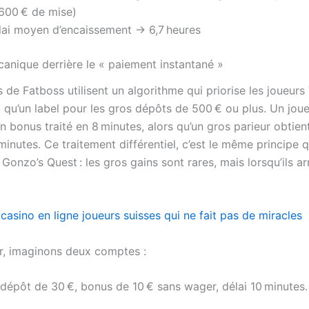
600 € de mise)
lai moyen d’encaissement → 6,7 heures
canique derrière le « paiement instantané »
 de Fatboss utilisent un algorithme qui priorise les joueurs 
t qu’un label pour les gros dépôts de 500 € ou plus. Un jou
n bonus traité en 8 minutes, alors qu’un gros parieur obtie
inutes. Ce traitement différentiel, c’est le même principe q
e Gonzo’s Quest : les gros gains sont rares, mais lorsqu’ils arr
asino en ligne joueurs suisses qui ne fait pas de miracles
er, imaginons deux comptes :
dépôt de 30 €, bonus de 10 € sans wager, délai 10 minutes.