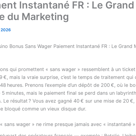
ent Instantané FR : Le Grand
e du Marketing
r 2026
ino Bonus Sans Wager Paiement Instantané FR : Le Grand 
ons qui promettent « sans wager » ressemblent à un ticket 
 €, mais la vraie surprise, c’est le temps de traitement qui
 48 heures. Prenons l’exemple d’un dépôt de 200 €, où le bo
 5 minutes, mais le paiement final se perd dans un labyrint
s. Le résultat ? Vous avez gagné 40 € sur une mise de 20 €,
e bloqué comme un vieux disque dur.
 « sans wager » ne rime presque jamais avec « instantané »
plupart des opérateurs français — exemple : Betclic, Unibet