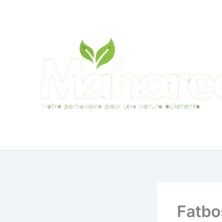
Aller
au
contenu
Fatbo