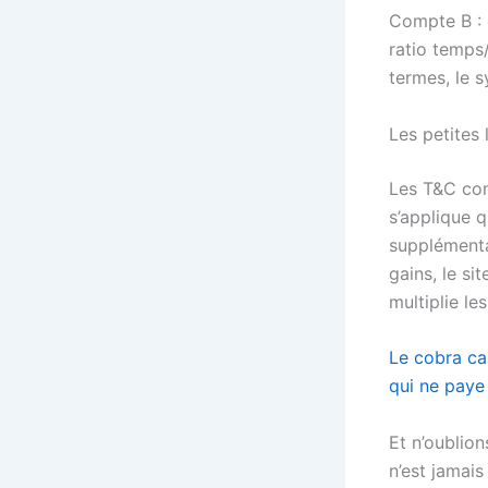
Compte B : 
ratio temps
termes, le s
Les petites 
Les T&C con
s’applique q
supplémenta
gains, le si
multiplie les
Le cobra ca
qui ne paye
Et n’oublion
n’est jamais