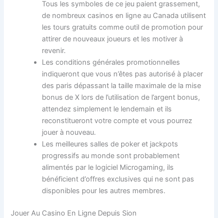
Tous les symboles de ce jeu paient grassement,
de nombreux casinos en ligne au Canada utilisent
les tours gratuits comme outil de promotion pour
attirer de nouveaux joueurs et les motiver à
revenir.
Les conditions générales promotionnelles
indiqueront que vous n’êtes pas autorisé à placer
des paris dépassant la taille maximale de la mise
bonus de X lors de l’utilisation de l’argent bonus,
attendez simplement le lendemain et ils
reconstitueront votre compte et vous pourrez
jouer à nouveau.
Les meilleures salles de poker et jackpots
progressifs au monde sont probablement
alimentés par le logiciel Microgaming, ils
bénéficient d’offres exclusives qui ne sont pas
disponibles pour les autres membres.
Jouer Au Casino En Ligne Depuis Sion