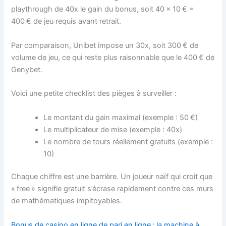
playthrough de 40x le gain du bonus, soit 40 × 10 € =
400 € de jeu requis avant retrait.
Par comparaison, Unibet impose un 30x, soit 300 € de
volume de jeu, ce qui reste plus raisonnable que le 400 € de
Genybet.
Voici une petite checklist des pièges à surveiller :
Le montant du gain maximal (exemple : 50 €)
Le multiplicateur de mise (exemple : 40x)
Le nombre de tours réellement gratuits (exemple :
10)
Chaque chiffre est une barrière. Un joueur naïf qui croit que
« free » signifie gratuit s’écrase rapidement contre ces murs
de mathématiques impitoyables.
Bonus de casino en ligne de pari en ligne : la machine à