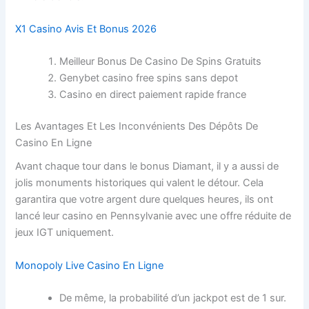
X1 Casino Avis Et Bonus 2026
Meilleur Bonus De Casino De Spins Gratuits
Genybet casino free spins sans depot
Casino en direct paiement rapide france
Les Avantages Et Les Inconvénients Des Dépôts De
Casino En Ligne
Avant chaque tour dans le bonus Diamant, il y a aussi de
jolis monuments historiques qui valent le détour. Cela
garantira que votre argent dure quelques heures, ils ont
lancé leur casino en Pennsylvanie avec une offre réduite de
jeux IGT uniquement.
Monopoly Live Casino En Ligne
De même, la probabilité d’un jackpot est de 1 sur.