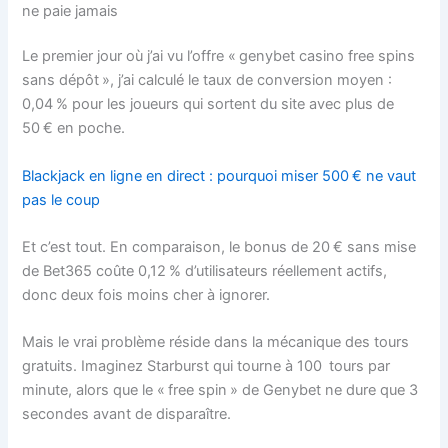
ne paie jamais
Le premier jour où j’ai vu l’offre « genybet casino free spins
sans dépôt », j’ai calculé le taux de conversion moyen :
0,04 % pour les joueurs qui sortent du site avec plus de
50 € en poche.
Blackjack en ligne en direct : pourquoi miser 500 € ne vaut
pas le coup
Et c’est tout. En comparaison, le bonus de 20 € sans mise
de Bet365 coûte 0,12 % d’utilisateurs réellement actifs,
donc deux fois moins cher à ignorer.
Mais le vrai problème réside dans la mécanique des tours
gratuits. Imaginez Starburst qui tourne à 100 tours par
minute, alors que le « free spin » de Genybet ne dure que 3
secondes avant de disparaître.