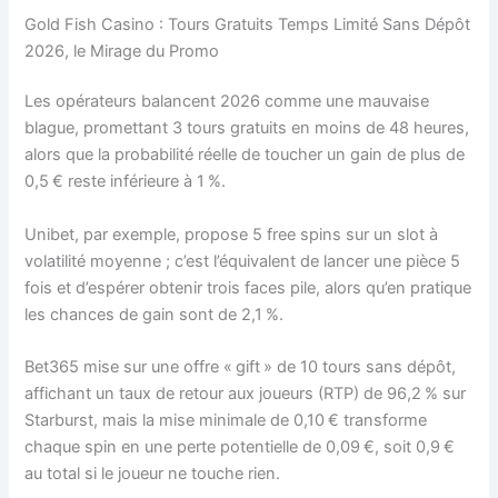
Gold Fish Casino : Tours Gratuits Temps Limité Sans Dépôt
2026, le Mirage du Promo
Les opérateurs balancent 2026 comme une mauvaise
blague, promettant 3 tours gratuits en moins de 48 heures,
alors que la probabilité réelle de toucher un gain de plus de
0,5 € reste inférieure à 1 %.
Unibet, par exemple, propose 5 free spins sur un slot à
volatilité moyenne ; c’est l’équivalent de lancer une pièce 5
fois et d’espérer obtenir trois faces pile, alors qu’en pratique
les chances de gain sont de 2,1 %.
Bet365 mise sur une offre « gift » de 10 tours sans dépôt,
affichant un taux de retour aux joueurs (RTP) de 96,2 % sur
Starburst, mais la mise minimale de 0,10 € transforme
chaque spin en une perte potentielle de 0,09 €, soit 0,9 €
au total si le joueur ne touche rien.