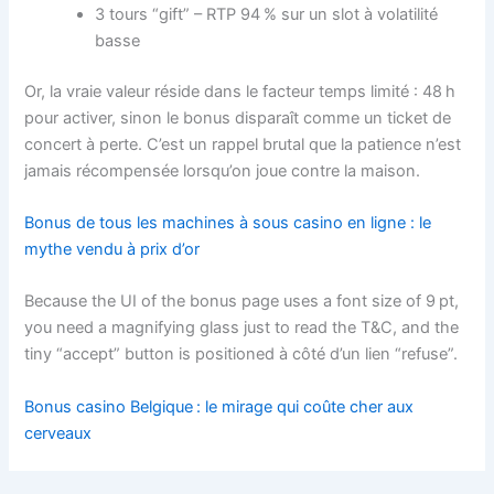
3 tours “gift” – RTP 94 % sur un slot à volatilité
basse
Or, la vraie valeur réside dans le facteur temps limité : 48 h
pour activer, sinon le bonus disparaît comme un ticket de
concert à perte. C’est un rappel brutal que la patience n’est
jamais récompensée lorsqu’on joue contre la maison.
Bonus de tous les machines à sous casino en ligne : le
mythe vendu à prix d’or
Because the UI of the bonus page uses a font size of 9 pt,
you need a magnifying glass just to read the T&C, and the
tiny “accept” button is positioned à côté d’un lien “refuse”.
Bonus casino Belgique : le mirage qui coûte cher aux
cerveaux