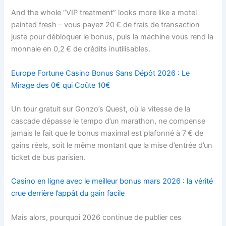
And the whole “VIP treatment” looks more like a motel
painted fresh – vous payez 20 € de frais de transaction
juste pour débloquer le bonus, puis la machine vous rend la
monnaie en 0,2 € de crédits inutilisables.
Europe Fortune Casino Bonus Sans Dépôt 2026 : Le
Mirage des 0€ qui Coûte 10€
Un tour gratuit sur Gonzo’s Quest, où la vitesse de la
cascade dépasse le tempo d’un marathon, ne compense
jamais le fait que le bonus maximal est plafonné à 7 € de
gains réels, soit le même montant que la mise d’entrée d’un
ticket de bus parisien.
Casino en ligne avec le meilleur bonus mars 2026 : la vérité
crue derrière l’appât du gain facile
Mais alors, pourquoi 2026 continue de publier ces