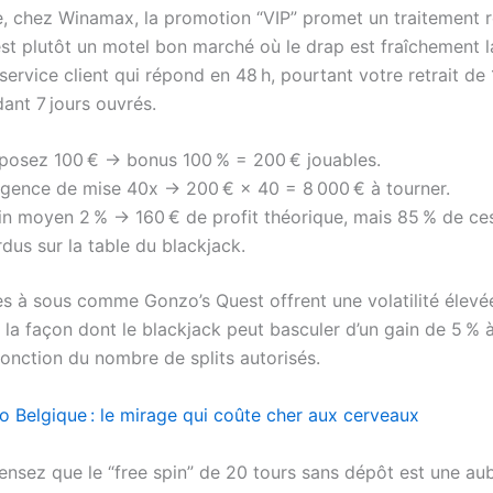
, chez Winamax, la promotion “VIP” promet un traitement r
est plutôt un motel bon marché où le drap est fraîchement l
ervice client qui répond en 48 h, pourtant votre retrait de 
ant 7 jours ouvrés.
posez 100 € → bonus 100 % = 200 € jouables.
igence de mise 40x → 200 € × 40 = 8 000 € à tourner.
in moyen 2 % → 160 € de profit théorique, mais 85 % de ce
dus sur la table du blackjack.
s à sous comme Gonzo’s Quest offrent une volatilité élevée
 la façon dont le blackjack peut basculer d’un gain de 5 % 
fonction du nombre de splits autorisés.
o Belgique : le mirage qui coûte cher aux cerveaux
pensez que le “free spin” de 20 tours sans dépôt est une au