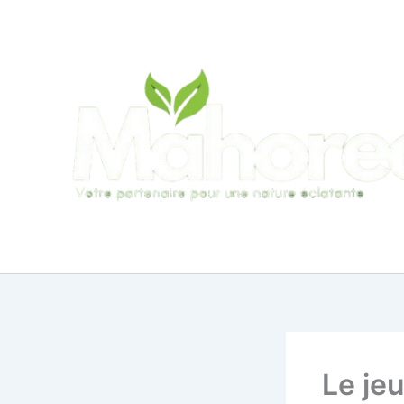
Aller
au
contenu
Le jeu