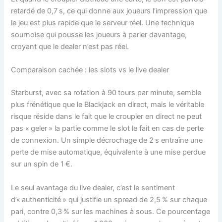
retardé de 0,7 s, ce qui donne aux joueurs l’impression que
le jeu est plus rapide que le serveur réel. Une technique
sournoise qui pousse les joueurs à parier davantage,
croyant que le dealer n’est pas réel.
Comparaison cachée : les slots vs le live dealer
Starburst, avec sa rotation à 90 tours par minute, semble
plus frénétique que le Blackjack en direct, mais le véritable
risque réside dans le fait que le croupier en direct ne peut
pas « geler » la partie comme le slot le fait en cas de perte
de connexion. Un simple décrochage de 2 s entraîne une
perte de mise automatique, équivalente à une mise perdue
sur un spin de 1 €.
Le seul avantage du live dealer, c’est le sentiment
d’« authenticité » qui justifie un spread de 2,5 % sur chaque
pari, contre 0,3 % sur les machines à sous. Ce pourcentage