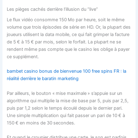
Les pièges cachés derrière l’illusion du “live”
Le flux vidéo consomme 150 Mo par heure, soit le même
volume que trois épisodes de série en HD. Or, la plupart des
joueurs utilisent la data mobile, ce qui fait grimper la facture
de 5 € à 15 € par mois, selon le forfait. La plupart ne se
rendent même pas compte que le casino les oblige à payer
ce supplément.
bambet casino bonus de bienvenue 100 free spins FR : la
réalité derrière le baratin marketing
Par ailleurs, le bouton « mise maximale » s’appuie sur un
algorithme qui multiplie la mise de base par 5, puis par 2,5,
puis par 1,2 selon le temps écoulé depuis le dernier pari.
Une simple multiplication qui fait passer un pari de 10 € à
150 € en moins de 30 secondes.
Et quand le croupier distribue une carte, le son est parfois