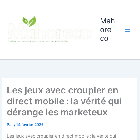
Aller
au
contenu
Mah
ore
co
Les jeux avec croupier en
direct mobile : la vérité qui
dérange les marketeux
Par
/
14 février 2026
Les jeux avec croupier en direct mobile : la vérité qui