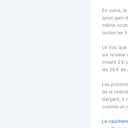
En outre, la
qu’un gain d
même volatil
toutes les 5
Le truc que 
sur la base
misent 2 € p
les 28 € de p
Les promotio
de la chari
d’argent, il
comme un di
Le cauchema