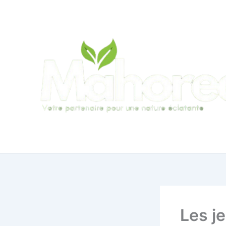
Aller
au
contenu
Les j