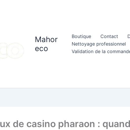
Boutique
Contact
D
Mahor
Nettoyage professionnel
eco
Validation de la command
eux de casino pharaon : quan