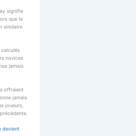
ay signifie
lors que la
 similaire
 calculés
rs novices
ense jamais
s offraient
donne jamais
es joueurs,
 précédente.
e devient