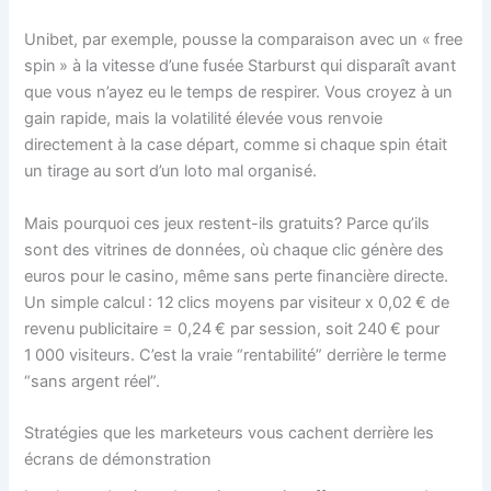
Unibet, par exemple, pousse la comparaison avec un « free
spin » à la vitesse d’une fusée Starburst qui disparaît avant
que vous n’ayez eu le temps de respirer. Vous croyez à un
gain rapide, mais la volatilité élevée vous renvoie
directement à la case départ, comme si chaque spin était
un tirage au sort d’un loto mal organisé.
Mais pourquoi ces jeux restent-ils gratuits? Parce qu’ils
sont des vitrines de données, où chaque clic génère des
euros pour le casino, même sans perte financière directe.
Un simple calcul : 12 clics moyens par visiteur x 0,02 € de
revenu publicitaire = 0,24 € par session, soit 240 € pour
1 000 visiteurs. C’est la vraie “rentabilité” derrière le terme
“sans argent réel”.
Stratégies que les marketeurs vous cachent derrière les
écrans de démonstration