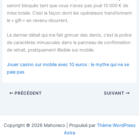
seront bloqués tant que vous n’avez pas joué 10 000 € de
mise totale. C’est la façon dont les opérateurs transforment
le « gift » en revenu récurrent.
Le dernier détail qui me fait grincer des dents, c’est la police
de caractères minuscules dans le panneau de confirmation
de retrait, pratiquement illisible sur mobile.
Jouer casino sur mobile avec 10 euros : le mythe qui ne se
paie pas
PRÉCÉDENT
SUIVANT
Copyright © 2026 Mahoreco | Propulsé par
Thème WordPress
Astra