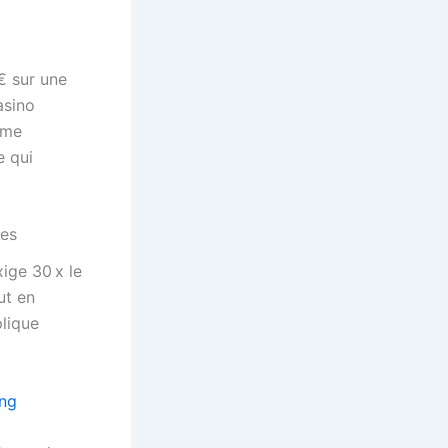
€ sur une
asino
ême
e qui
res
ige 30 x le
ut en
plique
ing