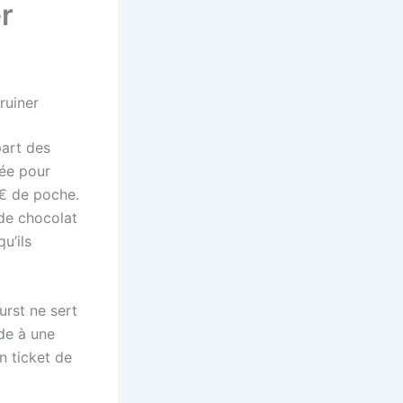
er
ruiner
part des
lée pour
 € de poche.
 de chocolat
u’ils
urst ne sert
nde à une
n ticket de