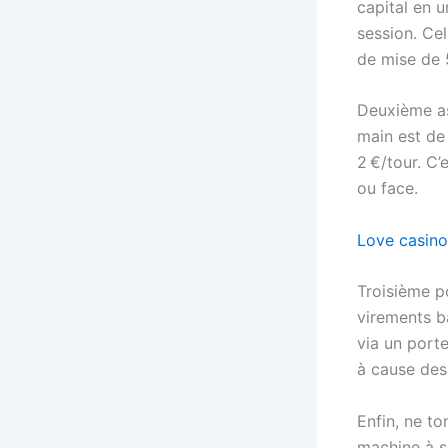
capital en u
session. Cel
de mise de 
Deuxième as
main est de 
2 €/tour. C’
ou face.
Love casino 
Troisième po
virements b
via un porte
à cause des
Enfin, ne to
machine à s