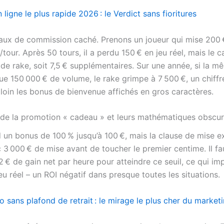
 ligne le plus rapide 2026 : le Verdict sans fioritures
 taux de commission caché. Prenons un joueur qui mise 200 
/tour. Après 50 tours, il a perdu 150 € en jeu réel, mais le c
de rake, soit 7,5 € supplémentaires. Sur une année, si la m
ue 150 000 € de volume, le rake grimpe à 7 500 €, un chiffr
loin les bonus de bienvenue affichés en gros caractères.
de la promotion « cadeau » et leurs mathématiques obscu
 un bonus de 100 % jusqu’à 100 €, mais la clause de mise ex
 3 000 € de mise avant de toucher le premier centime. Il fa
 € de gain net par heure pour atteindre ce seuil, ce qui im
eu réel – un ROI négatif dans presque toutes les situations.
 sans plafond de retrait : le mirage le plus cher du market