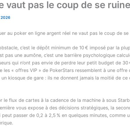
e vaut pas le coup de se ruin
r 2026
er au poker en ligne argent réel ne vaut pas le coup de se 
obstacle, c’est le dépôt minimum de 10 € imposé par la plu
’est pas une aumône, c’est une barrière psychologique calcu
joueurs qui n’ont pas envie de perdre leur petit budget de 30
e les « offres VIP » de PokerStars ressemblent à une offre
 un kiosque de gare : ils ne donnent jamais la moitié de ce q
r le flux de cartes à la cadence de la machine à sous Starb
 première vous expose à des décisions stratégiques, la seco
qui peut passer de 0,2 à 2,5 % en quelques minutes, comme u
rique.