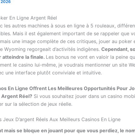
r 2026
ker En Ligne Argent Réel
les autres machines à sous en ligne à 5 rouleaux, différen
ibles. Mais il est également important de se rappeler que v
amais une image complète de ces critiques, jouer au poker 
 le Wyoming regorgeait d’activités indigènes.
Cependant, so
 atteindre la finale.
Les bonus ne vont en valoir la peine qu
ement le casino lui-même, je voudrais mentionner un site We
c une interface plutôt conviviale et intuitive.
os En Ligne Offrent Les Meilleures Opportunités Pour Jo
 Argent Réel?
Si vous souhaitez jouer dans un casino mobi
r sur la sélection de jeux réelle.
 Jeux D’argent Réels Aux Meilleurs Casinos En Ligne
 mais se bloque en jouant pour que vous perdiez, le no