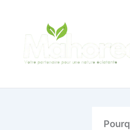
Aller
au
contenu
Pourq