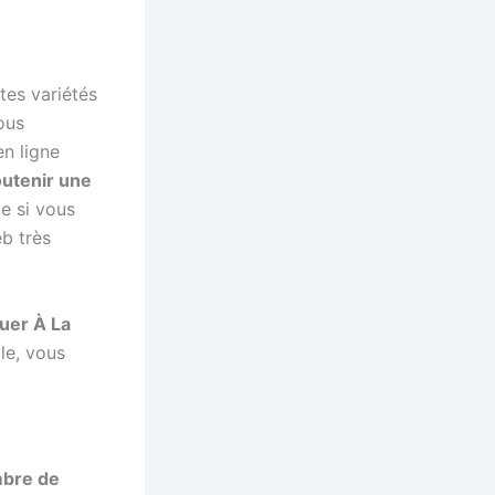
tes variétés
ous
en ligne
utenir une
e si vous
b très
uer À La
le, vous
mbre de