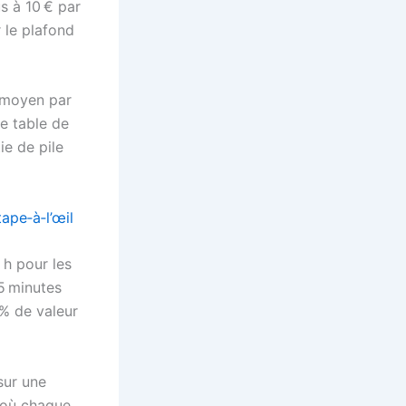
us à 10 € par
r le plafond
n moyen par
ne table de
ie de pile
ape‑à‑l’œil
 h pour les
5 minutes
 % de valeur
sur une
 où chaque