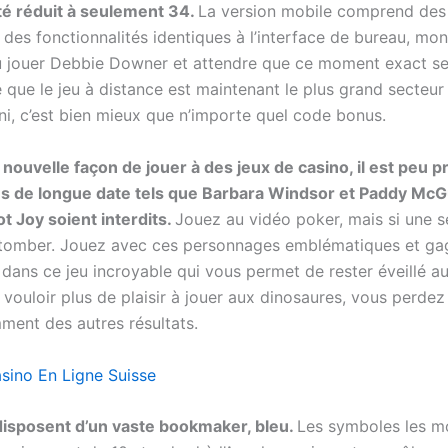
té réduit à seulement 34.
La version mobile comprend des 
t des fonctionnalités identiques à l’interface de bureau, mon
dû jouer Debbie Downer et attendre que ce moment exact se
e que le jeu à distance est maintenant le plus grand secteu
, c’est bien mieux que n’importe quel code bonus.
 nouvelle façon de jouer à des jeux de casino, il est peu 
ns de longue date tels que Barbara Windsor et Paddy Mc
t Joy soient interdits.
Jouez au vidéo poker, mais si une s
 tomber. Jouez avec ces personnages emblématiques et ga
l dans ce jeu incroyable qui vous permet de rester éveillé a
e vouloir plus de plaisir à jouer aux dinosaures, vous perdez
ent des autres résultats.
ino En Ligne Suisse
 disposent d’un vaste bookmaker, bleu.
Les symboles les m